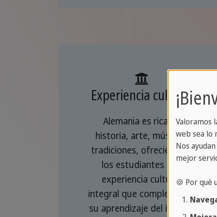
¡Bien
Experiencia cultural
Alemania es rica en
Valoramos l
web sea lo m
historia, arte, música y
Nos ayudan 
tradiciones, ofreciendo a
mejor servic
los estudiantes una
experiencia cultural
🍪 Por qué 
integral que complementa
Navega
su aprendizaje del idioma.