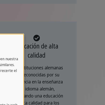
Educación de alta
calidad
 en nuestra
imilares.
Las instituciones alemanas
recerte el
son reconocidas por su
excelencia en la enseñanza
del idioma alemán,
asegurando una educación
de alta calidad para los