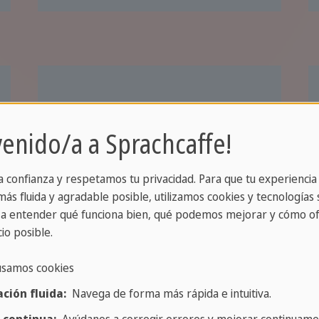
venido/a a Sprachcaffe!
Vida estudiantil
Las ciudades alemanas
a confianza y respetamos tu privacidad. Para que tu experiencia
ás fluida y agradable posible, utilizamos cookies y tecnologías s
ofrecen una vida
a entender qué funciona bien, qué podemos mejorar y cómo of
estudiantil emocionante,
io posible.
con una amplia gama de
actividades culturales y
usamos cookies
sociales, en las cuales
ción fluida:
Navega de forma más rápida e intuitiva.
podrás practicar el alemán.