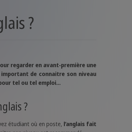
lais ?
 pour regarder en avant-première une
c important de connaitre son niveau
our tel ou tel emploi...
glais ?
yez étudiant où en poste,
l’anglais fait