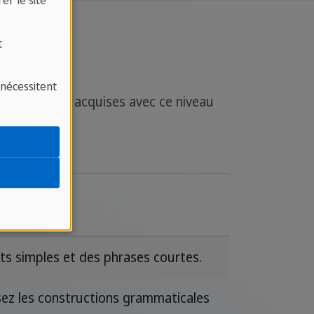
er le site
t
 nécessitent
 compétences acquises avec ce niveau
ts simples et des phrases courtes.
isez les constructions grammaticales