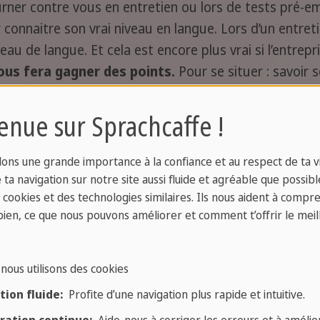
ourner contre vous en entretien ou lors de tests pré
connaitre son vrai niveau en langue. Lors d’un entretie
eau de langue. Et cela est encore plus vrai si l’entrep
ous fera gagner des points.
Pour se situer : savoir 
la réponse est souvent oui, non, je suis moyen. Mais q
enue sur Sprachcaffe !
ons une grande importance à la confiance et au respect de ta vi
ta navigation sur notre site aussi fluide et agréable que possibl
s cookies et des technologies similaires. Ils nous aident à compr
bien, ce que nous pouvons améliorer et comment t’offrir le meil
dès maintenant un test d'anglais pour connaitre votre
Test d'anglais en ligne
nous utilisons des cookies
ion fluide:
Profite d’une navigation plus rapide et intuitive.