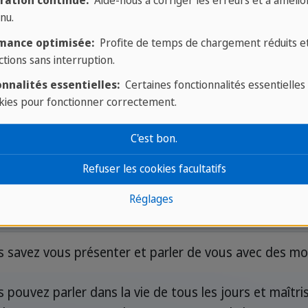
ration continue:
Aide-nous à corriger les erreurs et à amélior
nu.
mance optimisée:
Profite de temps de chargement réduits e
angue
ctions sans interruption.
nnalités essentielles:
Certaines fonctionnalités essentielles
ent qui determine un niveau de langue precis et les
kies pour fonctionner correctement.
C'est bon.
Refuser les cookies facultatifs
Réglages
cription
 savez vous présenter et parler de vous avec des mo
 pouvez parler dans la vie de tous les jours et maîtr