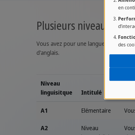
Amélio
en conti
Perfor
Plusieurs niveaux de l
d’intera
Fonctio
Vous avez pour une langue, un classem
des coo
d'anglais.
Niveau
linguisitque
Intitulé
Des
A1
Elémentaire
Vous
A2
Niveau
Vous