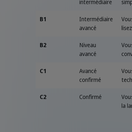
intermédiaire
simp
B1
Intermédiaire
Vous
avancé
lise
B2
Niveau
Vous
avancé
conv
C1
Avancé
Vous
confirmé
tech
C2
Confirmé
Vous
la l