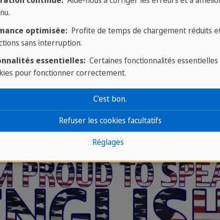
ration continue:
Aide-nous à corriger les erreurs et à amélior
du quotidien, le corps humain ou la nourriture.
nu.
n nouveau mot est de l'utiliser immédiatement pour q
mance optimisée:
Profite de temps de chargement réduits e
ctions sans interruption.
ez de le dire plusieurs fois par phrases au cou
nnalités essentielles:
Certaines fonctionnalités essentielles
kies pour fonctionner correctement.
ndre l’anglais facilement
N’hésitez pas à pratiquer dè
pour un weekend par exemple, n’hésitez pas! Cela vou
C'est bon.
tre utiles pour progresser en anglais comme les co
Refuser les cookies facultatifs
vres et regarder des séries.
Réglages