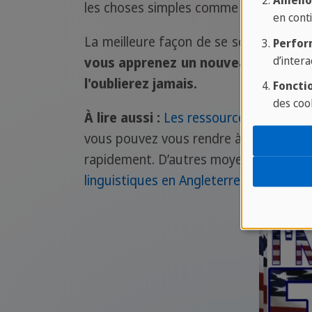
Amélio
les choses simples comme les éléments 
en conti
La meilleure façon de se souvenir d'u
Perfor
d’intera
vous apprenez un nouveau mot, essay
l'oublierez jamais.
Fonctio
des coo
À lire aussi :
Les ressources pour appre
vous pouvez vous rendre à l’étranger 
rapidement. D’autres moyens peuvent ê
linguistiques en Angleterre
, lire des li