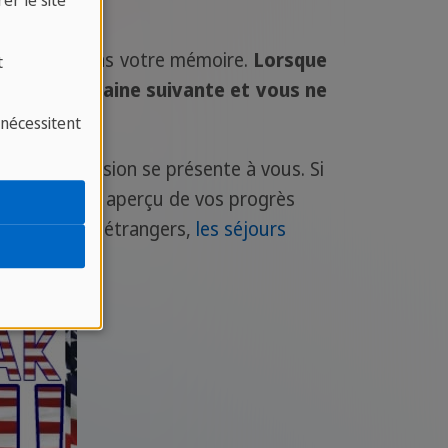
er le site
u'il reste dans votre mémoire.
Lorsque
t
rs de la semaine suivante et vous ne
 nécessitent
s que l’occasion se présente à vous. Si
s donnera un aperçu de vos progrès
rrespondants étrangers,
les séjours