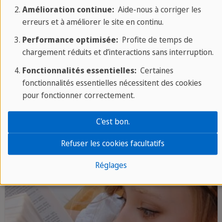
Amélioration continue:
Aide-nous à corriger les
Retour
erreurs et à améliorer le site en continu.
Performance optimisée:
Profite de temps de
chargement réduits et d’interactions sans interruption.
Sur le même thème
Fonctionnalités essentielles:
Certaines
fonctionnalités essentielles nécessitent des cookies
pour fonctionner correctement.
LANGUES
C'est bon.
Refuser les cookies facultatifs
Réglages