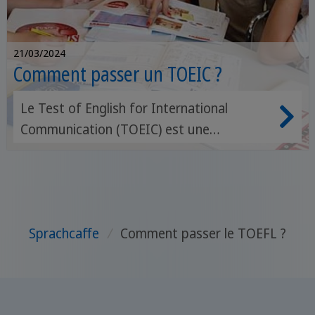
21/03/2024
Comment passer un TOEIC ?
Le Test of English for International
Communication (TOEIC) est une
certification linguistique de renom,
évaluant le niveau d'anglais des non-
anglophones, surtout dans un contexte
professionnel. Avec l'évolution du marché
Sprachcaffe
/
Comment passer le TOEFL ?
du travail et l'internationalisation des
études, le TOEIC est devenu un atout
majeur sur le CV, permettant de se
démarquer auprès des recruteurs et des