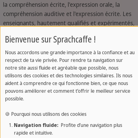
la compréhension écrite, l'expression orale, la
compréhension auditive et l'expression écrite. Les
enseignants, hautement qualifiés et expérimentés,
utilisent des matériaux pédagogiques actualisés
Bienvenue sur Sprachcaffe !
et des techniques d'enseignement efficaces pour
maximiser les résultats des étudiants. En plus des
Nous accordons une grande importance à la confiance et au
leçons théoriques, les étudiants bénéficient de
respect de ta vie privée. Pour rendre ta navigation sur
notre site aussi fluide et agréable que possible, nous
nombreux exercices pratiques et de simulations
utilisons des cookies et des technologies similaires. Ils nous
d'examen pour se familiariser avec le format et les
aident à comprendre ce qui fonctionne bien, ce que nous
exigences des tests. Grâce à l'approche immersive
pouvons améliorer et comment t’offrir le meilleur service
de Sprachcaffe, les participants non seulement
possible.
améliorent leurs compétences linguistiques, mais
🍪 Pourquoi nous utilisons des cookies
gagnent également en confiance, assurant ainsi
leur succès lors des examens.
Navigation fluide:
Profite d’une navigation plus
rapide et intuitive.