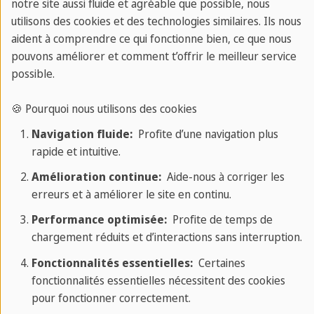
notre site aussi fluide et agréable que possible, nous
utilisons des cookies et des technologies similaires. Ils nous
aident à comprendre ce qui fonctionne bien, ce que nous
pouvons améliorer et comment t’offrir le meilleur service
possible.
🍪 Pourquoi nous utilisons des cookies
Bonus: Gelato
Navigation fluide:
Profite d’une navigation plus
rapide et intuitive.
Bien que nous ayons dit 5 plats typiques italiens,
Amélioration continue:
Aide-nous à corriger les
nous ne pourrions pas nous passer du dessert.
erreurs et à améliorer le site en continu.
Une authentique glace italienne,
mieux connue
Performance optimisée:
Profite de temps de
sous le nom de Gelato,
ce dessert remonte aux
chargement réduits et d’interactions sans interruption.
années 1565, où ils étaient servis en Sicile, dans la
Fonctionnalités essentielles:
Certaines
Rome antique et en Égypte. Ils étaient fabriqués
fonctionnalités essentielles nécessitent des cookies
avec de la glace et de la neige apportées des
pour fonctionner correctement.
sommets et conservées sous terre. En réalité, sa