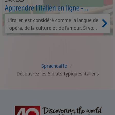
27/04/2023
Apprendre l'italien en ligne -
possibilités d'apprentissage gratuit
L'italien est considéré comme la langue de
l'opéra, de la culture et de l'amour. Si vous
vous intéressez à l'art ou à la musique,
vous ne pouvez souvent pas passer à
côté de l'italien. Afin de pouvoir
comprendre au moins les bases de cette
Sprachcaffe
/
langue sonore, nous avons dressé pour
Découvrez les 5 plats typiques italiens
vous une liste de ressources en ligne
gratuites pour apprendre l'italien.