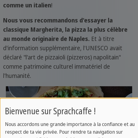
comme un italien
!
Nous vous recommandons d'essayer la
classique Margherita, la pizza la plus célèbre
au monde originaire de Naples.
Et à titre
d'information supplémentaire, l'UNESCO avait
déclaré "l'art de pizzaioli (pizzeros) napolitain"
comme patrimoine culturel immatériel de
l'humanité.
Bienvenue sur Sprachcaffe !
Nous accordons une grande importance à la confiance et au
respect de ta vie privée. Pour rendre ta navigation sur