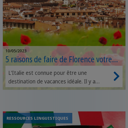
10/05/2023
5 raisons de faire de Florence votre
prochaine destination de voyage
L'Italie est connue pour être une
destination de vacances idéale. Il y a
cependant tellement de régions
différentes que le choix peut s'avérer
difficile : chaque ville a ses
caractéristiques et ses atouts. Laissez-
RESSOURCES LINGUISTIQUES
nous vous faciliter la tâche et vous