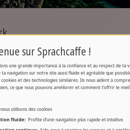
rk
enue sur Sprachcaffe !
e en plein cœur du quartier de Greenwich Villag
w York. Le Washington Square Park est devenu officie
ons une grande importance à la confiance et au respect de ta vi
re autres un immense arc de triomphe – une répliq
ta navigation sur notre site aussi fluide et agréable que possibl
ts-Unis.
s cookies et des technologies similaires. Ils nous aident à compr
bien, ce que nous pouvons améliorer et comment t’offrir le meil
x de rencontres les plus populaires de la ville. Cett
 Greenwich Village, en face de la New York University.
 secteur environnant est parfait pour sortir en soir
nous utilisons des cookies
 émerveillé par divers artistes ambulants.
ion fluide:
Profite d’une navigation plus rapide et intuitive.