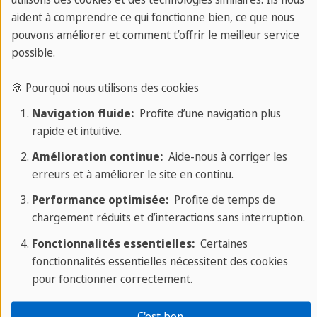
Français
Anglais
Anglais
aident à comprendre ce qui fonctionne bien, ce que nous
britannique
américain
pouvons améliorer et comment t’offrir le meilleur service
possible.
Voyager
Travelling
Traveling
🍪 Pourquoi nous utilisons des cookies
Navigation fluide:
Profite d’une navigation plus
rapide et intuitive.
Alimenter
Fuelled
Fueled
Amélioration continue:
Aide-nous à corriger les
erreurs et à améliorer le site en continu.
Conseiller
Counsellor
Conselor
Performance optimisée:
Profite de temps de
chargement réduits et d’interactions sans interruption.
Bijoux
Jewellery
Jewelry
Fonctionnalités essentielles:
Certaines
fonctionnalités essentielles nécessitent des cookies
pour fonctionner correctement.
C'est bon.