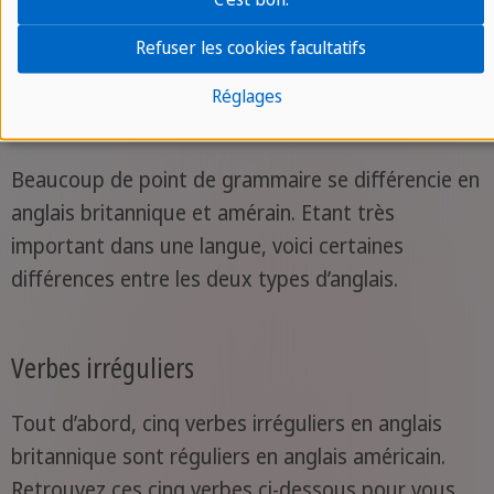
Refuser les cookies facultatifs
Réglages
3. La grammaire
Beaucoup de point de grammaire se différencie en
anglais britannique et amérain. Etant très
important dans une langue, voici certaines
différences entre les deux types d’anglais.
Verbes irréguliers
Tout d’abord, cinq verbes irréguliers en anglais
britannique sont réguliers en anglais américain.
Retrouvez ces cinq verbes ci-dessous pour vous