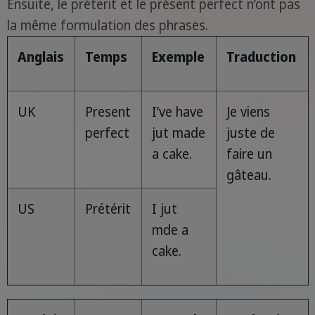
Ensuite, le préterit et le présent perfect n’ont pas
la même formulation des phrases.
Anglais
Temps
Exemple
Traduction
UK
Present
I’ve have
Je viens
perfect
jut made
juste de
a cake.
faire un
gâteau.
US
Prétérit
I jut
mde a
cake.