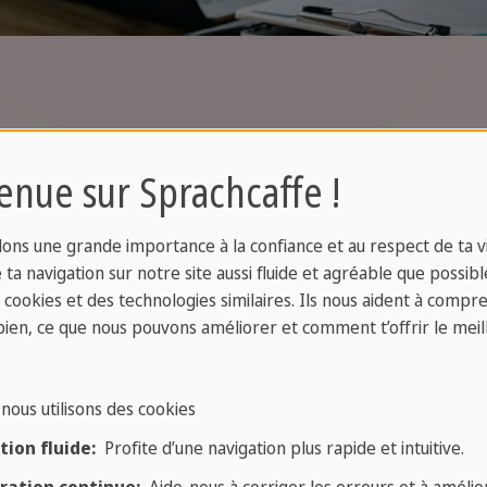
enue sur Sprachcaffe !
iels, journaliste, ingénieur ou travailler dans le servi
tion, la capacité à résoudre des problèmes et l'aptit
ons une grande importance à la confiance et au respect de ta vi
e utilité, mais si vous voulez progresser dans votre c
ta navigation sur notre site aussi fluide et agréable que possibl
fait de parler plusieurs langues jouera toujours en vot
s cookies et des technologies similaires. Ils nous aident à compr
bien, ce que nous pouvons améliorer et comment t’offrir le meil
les experts s'accordent généralement à dire que les l
n, l'allemand et l'espagnol.
nous utilisons des cookies
nglais est considéré comme la "langue commune" des a
ion fluide:
Profite d’une navigation plus rapide et intuitive.
e maîtriser. De plus en plus d'entreprises internationa