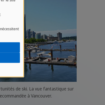
er le site
t
 nécessitent
tunités de ski. La vue fantastique sur
 recommandée à Vancouver.