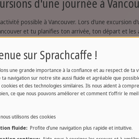
ursions d'une journée à Vanco
ctivité possible à Vancouver. Lors d'une excursion d'u
couver et tu planifies ton arrivée, ton départ et les a
er a beaucoup à offrir. Cependant, il y a aussi quelque
enue sur Sprachcaffe !
 visitées lors d'une excursion d'une journée en dehors
ver a ses propres points forts, attractions et activité
ons une grande importance à la confiance et au respect de ta vi
tés à Vancouver.
ta navigation sur notre site aussi fluide et agréable que possibl
s cookies et des technologies similaires. Ils nous aident à compr
bien, ce que nous pouvons améliorer et comment t’offrir le meil
ne journée dans la nature autou
nous utilisons des cookies
ion fluide:
Profite d’une navigation plus rapide et intuitive.