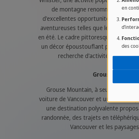
Whistler, une activité populaire à Vanc
Amélio
en conti
de montagne renommée attirant l
d'excellentes opportunités de ski en h
Perfor
d’intera
aventureuses telles que le VTT et le 
en été. Le cadre pittoresque des mont
Fonctio
des coo
un décor époustouflant pour les amate
recherche d'activités palpitant
Grouse Mountai
Grouse Mountain, à seulement une 
voiture de Vancouver et une activité p
une destination polyvalente propos
randonnée, des trajets en téléphériqu
Vancouver et les paysage