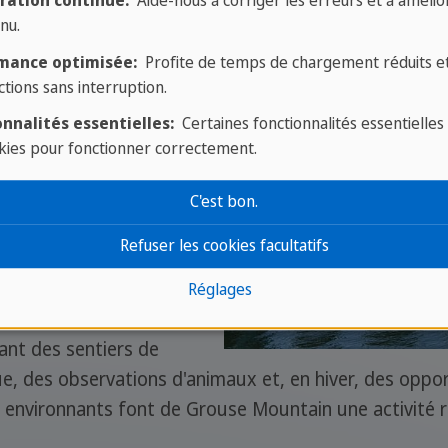
ouver, est une station
ration continue:
Aide-nous à corriger les erreurs et à amélior
nu.
es visiteurs avec
iver et des activités
mance optimisée:
Profite de temps de chargement réduits e
ctions sans interruption.
parcours en tyrolienne
agnes de la côte offre
nnalités essentielles:
Certaines fonctionnalités essentielles
kies pour fonctionner correctement.
urs de plein air à la
es à Vancouver.
C'est bon.
n
Refuser les cookies facultatifs
courte distance en
Réglages
risée à Vancouver, est
ant des sentiers de
e, des observations d'animaux et, en hiver, des oppor
s environnants font de Grouse Mountain une activité