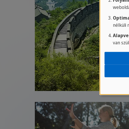
Folyam
webolda
Optima
nélküli
Alapve
van szü