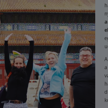
h
n
a
e
e
u
A
a
v
h
d
k