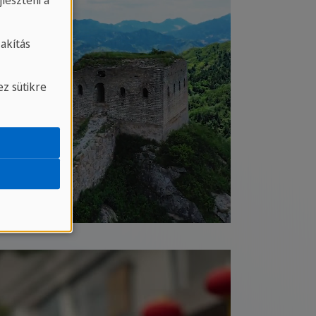
leszteni a
akítás
z sütikre