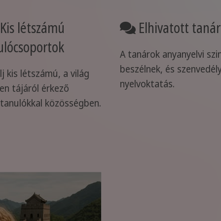
Kis létszámú
Elhivatott taná
ulócsoportok
A tanárok anyanyelvi szi
beszélnek, és szenvedél
j kis létszámú, a világ
nyelvoktatás.
en tájáról érkező
vtanulókkal közösségben.