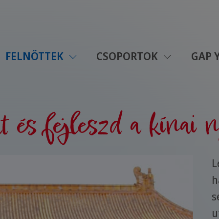
FELNŐTTEK
CSOPORTOK
GAP 
 és fejleszd a kínai n
L
h
s
u