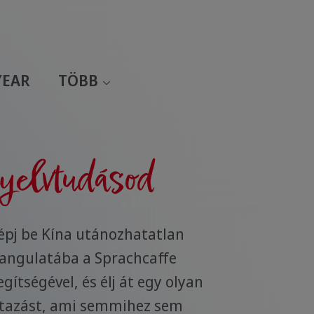
YEAR
TÖBB
yelvtudásod
épj be Kína utánozhatatlan
angulatába a Sprachcaffe
egítségével, és élj át egy olyan
tazást, ami semmihez sem