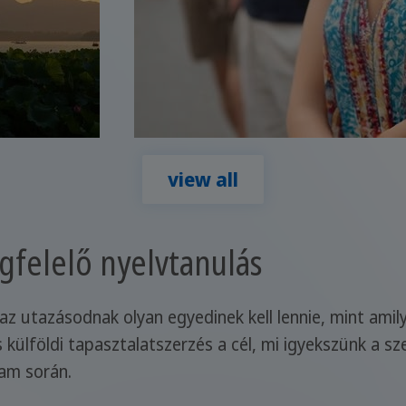
view all
felelő nyelvtanulás
z utazásodnak olyan egyedinek kell lennie, mint amily
s külföldi tapasztalatszerzés a cél, mi igyekszünk a s
yam során.