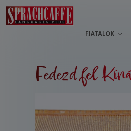
FIATALOK
Fedezd fel Kínát