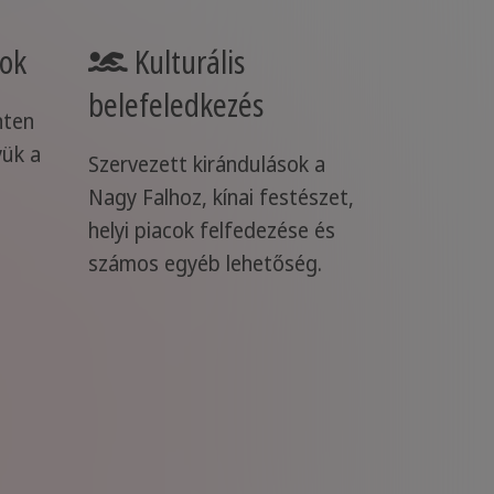
rok
Kulturális
belefeledkezés
nten
yük a
Szervezett kirándulások a
Nagy Falhoz, kínai festészet,
helyi piacok felfedezése és
számos egyéb lehetőség.