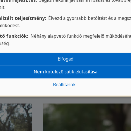
atos fejlesztés:
Segíts nekünk javítani a hibákat és továbbfej
lt.
lizált teljesítmény:
Élvezd a gyorsabb betöltést és a megsz
 működést.
tő funkciók:
Néhány alapvető funkció megfelelő működéséhe
kség.
Elfogad
Nem kötelező sütik elutasítása
Beállítások