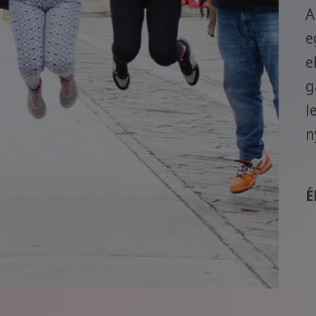
A
e
e
g
l
n
É