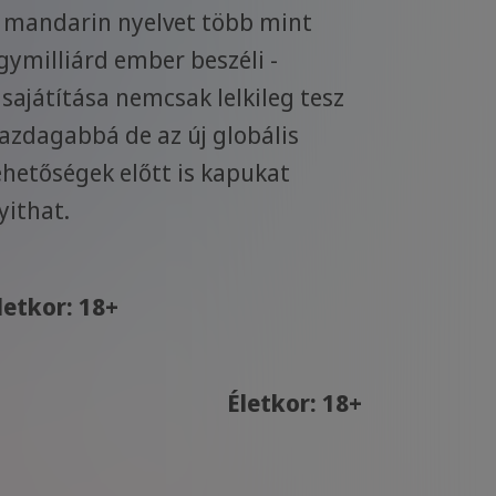
 mandarin nyelvet több mint
gymilliárd ember beszéli -
lsajátítása nemcsak lelkileg tesz
azdagabbá de az új globális
ehetőségek előtt is kapukat
yithat.
letkor: 18+
Életkor: 18+