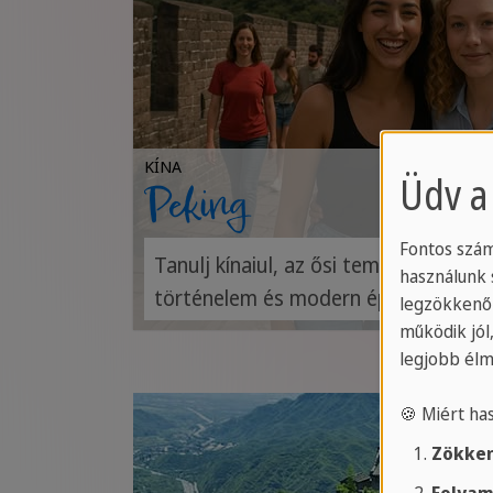
KÍNA
Üdv a
Peking
Fontos szám
Tanulj kínaiul, az ősi templomok, tea
használunk 
történelem és modern épületek sajá
legzökkenő
keveredésében.
működik jól
legjobb élm
🍪 Miért ha
Zökken