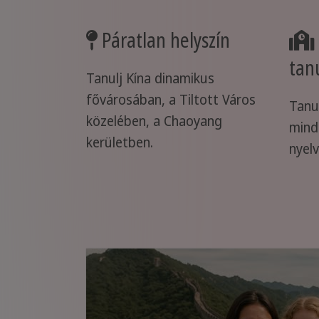
Páratlan helyszín
tan
Tanulj Kína dinamikus
fővárosában, a Tiltott Város
Tanul
közelében, a Chaoyang
mind
kerületben.
nyel