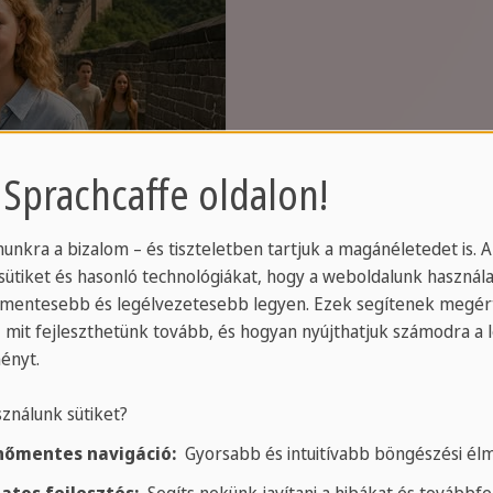
 Sprachcaffe oldalon!
unkra a bizalom – és tiszteletben tartjuk a magánéletedet is. 
házak, a
sütiket és hasonló technológiákat, hogy a weboldalunk használa
tos
mentesebb és legélvezetesebb legyen. Ezek segítenek megért
, mit fejleszthetünk tovább, és hogyan nyújthatjuk számodra a 
ényt.
sználunk sütiket?
őmentes navigáció:
Gyorsabb és intuitívabb böngészési él