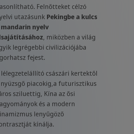
asonlítható. Felnőtteket célzó
yelvi utazásunk
Pekingbe a kulcs
 mandarin nyelv
lsajátításához
, miközben a világ
gyik legrégebbi civilizációjába
gorhatsz fejest.
 lélegzetelállító császári kertektől
 nyüzsgő piacokig,a futurisztikus
áros sziluettig, Kína az ősi
agyományok és a modern
inamizmus lenyűgöző
ontrasztját kínálja.