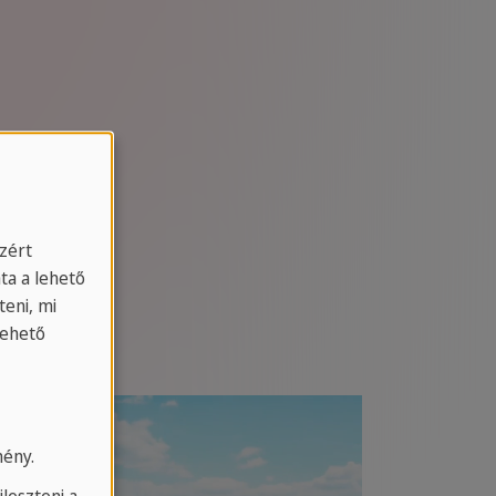
Azért
ta a lehető
eni, mi
lehető
mény.