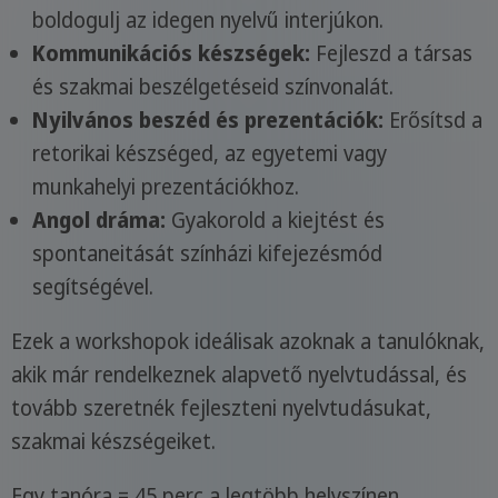
boldogulj az idegen nyelvű interjúkon.
Kommunikációs készségek:
Fejleszd a társas
és szakmai beszélgetéseid színvonalát.
Nyilvános beszéd és prezentációk:
Erősítsd a
retorikai készséged, az egyetemi vagy
munkahelyi prezentációkhoz.
Angol dráma:
Gyakorold a kiejtést és
spontaneitását színházi kifejezésmód
segítségével.
Ezek a workshopok ideálisak azoknak a tanulóknak,
akik már rendelkeznek alapvető nyelvtudással, és
tovább szeretnék fejleszteni nyelvtudásukat,
szakmai készségeiket.
Egy tanóra = 45 perc a legtöbb helyszínen.