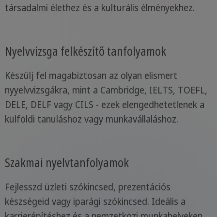
társadalmi élethez és a kulturális élményekhez.
Nyelvvizsga felkészítő tanfolyamok
Készülj fel magabiztosan az olyan elismert
nyyelvvizsgákra, mint a Cambridge, IELTS, TOEFL,
DELE, DELF vagy CILS - ezek elengedhetetlenek a
külföldi tanuláshoz vagy munkavállaláshoz.
Szakmai nyelvtanfolyamok
Fejlesszd üzleti szókincsed, prezentációs
készségeid vagy iparági szókincsed. Ideális a
karrierépítéshez és a nemzetközi munkahelyeken