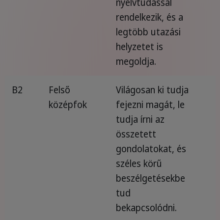
nyelvtudással
rendelkezik, és a
legtöbb utazási
helyzetet is
megoldja.
B2
Felső
Világosan ki tudja
középfok
fejezni magát, le
tudja írni az
összetett
gondolatokat, és
széles körű
beszélgetésekbe
tud
bekapcsolódni.