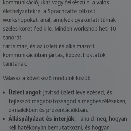
kommunikációjukat vagy felkészülni a valós
élethelyzetekre, a Sprachcaffe célzott
workshopokat kínál, amelyek gyakorlati témák
széles körét fedik le. Minden workshop heti 10
tanórát
tartalmaz, és az üzleti és alkalmazott
kommunikációban jártas, képzett oktatók
tanítanak.
Válassz a következő modulok közül:
Üzleti angol:
Javítsd üzleti levelezésed, és
fejlesszd magabiztosságod a megbeszéléseken,
e-mailekben és prezentációkban.
Álláspályázat és interjúk:
Tanuld meg, hogyan
kell hatékonyan bemutatkozni, és hogyan