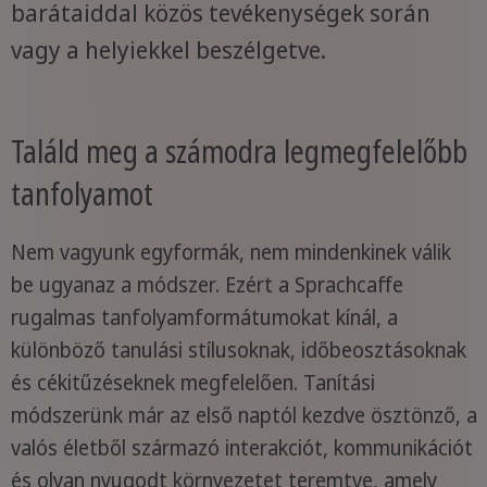
barátaiddal közös tevékenységek során
vagy a helyiekkel beszélgetve.
Találd meg a számodra legmegfelelőbb
tanfolyamot
Nem vagyunk egyformák, nem mindenkinek válik
be ugyanaz a módszer. Ezért a Sprachcaffe
rugalmas tanfolyamformátumokat kínál, a
különböző tanulási stílusoknak, időbeosztásoknak
és cékitűzéseknek megfelelően. Tanítási
módszerünk már az első naptól kezdve ösztönző, a
valós életből származó interakciót, kommunikációt
és olyan nyugodt környezetet teremtve, amely