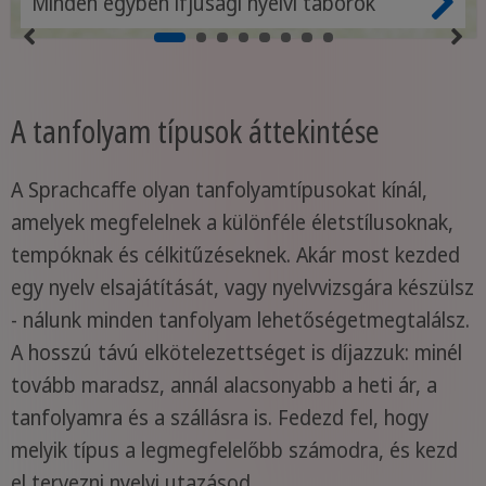
Minden egyben ifjúsági nyelvi táborok
A tanfolyam típusok áttekintése
A Sprachcaffe olyan tanfolyamtípusokat kínál,
amelyek megfelelnek a különféle életstílusoknak,
tempóknak és célkitűzéseknek. Akár most kezded
egy nyelv elsajátítását, vagy nyelvvizsgára készülsz
- nálunk minden tanfolyam lehetőségetmegtalálsz.
A hosszú távú elkötelezettséget is díjazzuk: minél
tovább maradsz, annál alacsonyabb a heti ár, a
tanfolyamra és a szállásra is. Fedezd fel, hogy
melyik típus a legmegfelelőbb számodra, és kezd
el tervezni nyelvi utazásod.