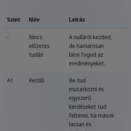
Szint
Név
Leírás
-
Nincs
A nulláról kezded,
előzetes
de hamarosan
tudás
látni fogod az
eredményeket.
A1
Kezdő
Be tud
mutatkozni és
egyszerű
kérdéseket tud
feltenni, ha mások
lassan és