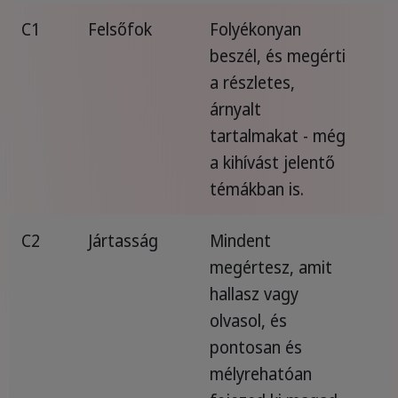
C1
Felsőfok
Folyékonyan
beszél, és megérti
a részletes,
árnyalt
tartalmakat - még
a kihívást jelentő
témákban is.
C2
Jártasság
Mindent
megértesz, amit
hallasz vagy
olvasol, és
pontosan és
mélyrehatóan