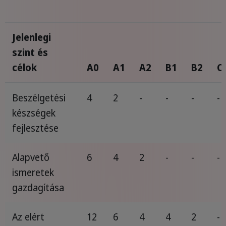
Jelenlegi
szint és
célok
A0
A1
A2
B1
B2
C
Beszélgetési
4
2
-
-
-
-
készségek
fejlesztése
Alapvető
6
4
2
-
-
-
ismeretek
gazdagítása
Az elért
12
6
4
4
2
-