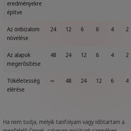
eredményekre
építve
Az önbizalom
24
12
6
6
4
2
növelése
Az alapok
48
24
12
6
4
2
megerősítése
Tökéletesség
∞
48
24
12
6
4
elérése
Ha nem tudja, melyik tanfolyam vagy időtartam a
megfelelő Önnek, szívesen nyújtunk személyes