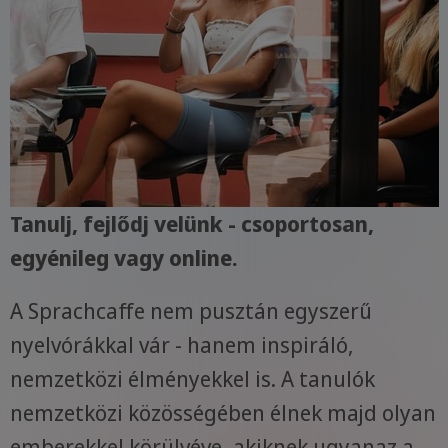
Tanulj, fejlődj velünk - csoportosan,
egyénileg vagy online.
A Sprachcaffe nem pusztán egyszerű
nyelvórákkal vár - hanem inspiráló,
nemzetközi élményekkel is. A tanulók
nemzetközi közösségében élnek majd olyan
emberekkel körülvéve, akiknek ugyanaz a