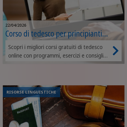
22/04/2026
Corso di tedesco per principianti
online: programma ed esercizi
Scopri i migliori corsi gratuiti di tedesco
online con programmi, esercizi e consigli
per chi inizia Imparare il tedesco da zero?
Non significa per forza passare ore e ore
sulle regole grammaticali più complicate,
o ripetere a pappagallo liste infinite di
RISORSE LINGUISTICHE
vocaboli. Vuol dire iniziare a parlare, capire
e divertirsi con la lingua sin dal primo
giorno.