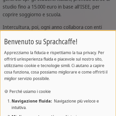
studio fino a 15.000 euro in base all'ISEE, per
coprire soggiorno e scuola.
Intercultura, poi, ogni anno collabora con enti
locali, fondazioni bancarie, aziende -come Intesa
Benvenuto su Sprachcaffe!
Sanpaolo, Eni, Edison e così via- per offrire borse di
studio sponsorizzate, spesso dedicate a studenti
Apprezziamo la fiducia e rispettiamo la tua privacy. Per
di specifiche province o regioni italiane. Informati a
offrirti un'esperienza fluida e piacevole sul nostro sito,
riguardo per vedere se puoi rientrare tra i requisiti
utilizziamo cookie e tecnologie simili. Ci aiutano a capire
cosa funziona, cosa possiamo migliorare e come offrirti il
di queste borse con sponsor privati.
miglior servizio possibile.
Ad ogni modo, accedere a una borsa di studio non
🍪 Perché usiamo i cookie
è sempre una passeggiata, anzi: richiede
Navigazione fluida:
Navigazione più veloce e
pianificazione, attenzione e lavoro. Per aumentare
intuitiva.
le possibilità di ottenere una borsa di studio,
inizia