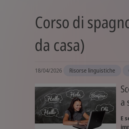
Corso di spagno
da casa)
18/04/2026
Risorse linguistiche
Sc
a 
E s
imm