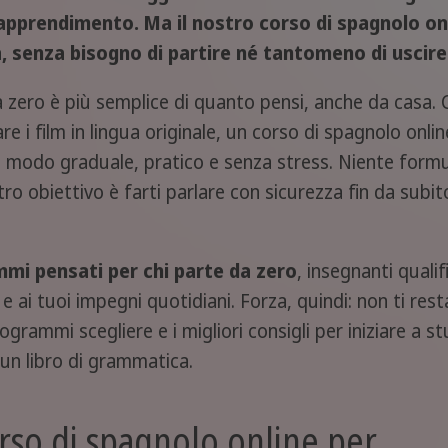
’apprendimento. Ma il nostro corso di spagnolo onli
, senza bisogno di partire né tantomeno di uscire 
a zero
è più semplice di quanto pensi, anche da casa. C
i film in lingua originale, un corso di spagnolo online 
in modo graduale, pratico e senza stress. Niente formu
stro obiettivo è farti parlare con sicurezza fin da subit
mi pensati per chi parte da zero
, insegnanti qualif
i e ai tuoi impegni quotidiani. Forza, quindi: non ti re
ogrammi scegliere e i migliori consigli per iniziare a s
 un libro di grammatica.
rso di spagnolo online per