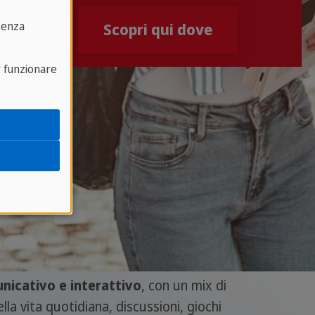
senza
Scopri qui dove
r funzionare
nicativo e interattivo
, con un mix di
la vita quotidiana, discussioni, giochi