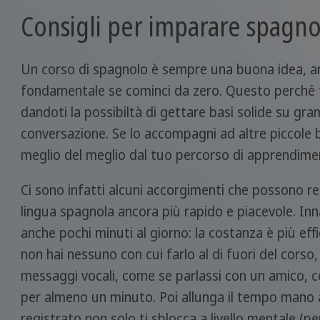
Consigli per imparare spagnol
Un corso di spagnolo è sempre una buona idea, anz
fondamentale se cominci da zero. Questo perché ti
dandoti la possibiltà di gettare basi solide su g
conversazione. Se lo accompagni ad altre piccole bu
meglio del meglio dal tuo percorso di apprendime
Ci sono infatti alcuni accorgimenti che possono ren
lingua spagnola ancora più rapido e piacevole. In
anche pochi minuti al giorno: la costanza è più effi
non hai nessuno con cui farlo al di fuori del corso, 
messaggi vocali, come se parlassi con un amico, ce
per almeno un minuto. Poi allunga il tempo mano 
registrato non solo ti sblocca a livello mentale (pe