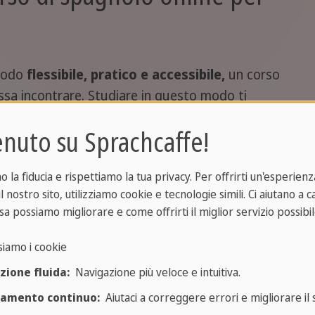
 modo
flessibile, pratico e accessibile,
un corso
ossa incontrare. Studiare in questo modo ti
se ai tuoi impegni, eliminando tempi e costi di
nuto su Sprachcaffe!
i allo studio è 100% proficuo. In più, studiare da
ompatibile con la vita quotidiana, specialmente
la fiducia e rispettiamo la tua privacy. Per offrirti un'esperienza
tuoi impegni da gestire.
l nostro sito, utilizziamo cookie e tecnologie simili. Ci aiutano a 
sa possiamo migliorare e come offrirti il miglior servizio possibil
oi, è il punto di partenza ideale. Un percorso
e proprio dalle basi della lingua -come pronuncia,
siamo i cookie
i- e punta fin da subito sulla
conversazione
,
zione fluida:
Navigazione più veloce e intuitiva.
paura di parlare che un po' tutti abbiamo quando
egnanti qualificati e materiali sempre aggiornati,
ramento continuo:
Aiutaci a correggere errori e migliorare il s