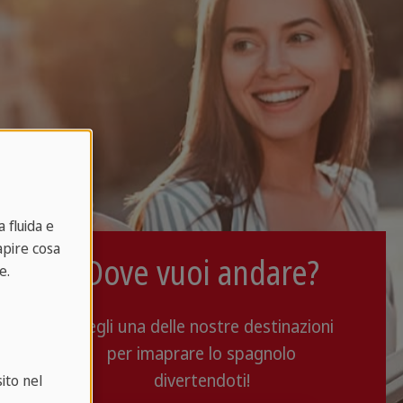
 fluida e
capire cosa
Dove vuoi andare?
e.
Scegli una delle nostre destinazioni
per imaprare lo spagnolo
divertendoti!
ito nel