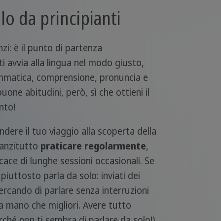
o da principianti
i: è il punto di partenza
 avvia alla lingua nel modo giusto,
rammatica, comprensione, pronuncia e
one abitudini, però, sì che ottieni il
nto!
dere il tuo viaggio alla scoperta della
nanzitutto
praticare regolarmente
,
cace di lunghe sessioni occasionali. Se
piuttosto parla da solo: inviati dei
rcando di parlare senza interruzioni
a mano che migliori. Avere tutto
rché non ti sembra di parlare da solo!)