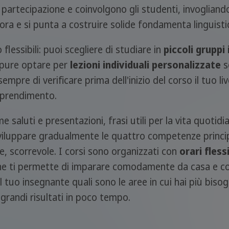
a partecipazione e coinvolgono gli studenti, invogliand
ra e si punta a costruire solide fondamenta linguistiche
lessibili: puoi scegliere di studiare in
piccoli gruppi
oppure optare per
lezioni individuali personalizzate
s
empre di verificare prima dell'inizio del corso il tuo liv
apprendimento.
saluti e presentazioni, frasi utili per la vita quotid
luppare gradualmente le quattro competenze principal
e, scorrevole. I corsi sono organizzati con
orari flessi
sa che ti permette di imparare comodamente da casa e c
 tuo insegnante quali sono le aree in cui hai più bisog
grandi risultati in poco tempo.