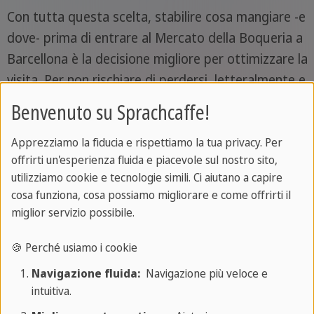
Con tutta questa scelta, stabilire cosa mangiare -e
dove- prima di entrare al Mercato della Boqueria a
Barcellona è la decisione migliore per ottimizzare la
visita. Per non rischiare di perdersi, letteralmente e
in senso figurato, tra tutti quei banchi, tutti quei
Benvenuto su Sprachcaffe!
profumi, quei sapori, quei colori in ogni dove.
Tapas tradizionali, street food locale, pesce fresco
Apprezziamo la fiducia e rispettiamo la tua privacy. Per
offrirti un'esperienza fluida e piacevole sul nostro sito,
di zona: la cucina catalana ha tantissimo da offrire,
utilizziamo cookie e tecnologie simili. Ci aiutano a capire
e tutte le sue prelibatezze sono racchiuse tra
cosa funziona, cosa possiamo migliorare e come offrirti il
queste mura di ferro battuto.
Cosa mangiar
e,
miglior servizio possibile.
quindi, alla Boqueria?
🍪 Perché usiamo i cookie
Le
tapas
sono sempre una valida scelta: patatas
Navigazione fluida:
Navigazione più veloce e
bravas, croquetas, calamari fritti, polpo alla
intuitiva.
galiziana… quello che preferisci! Così come i frutti