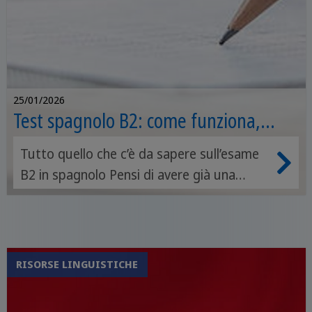
25/01/2026
Test spagnolo B2: come funziona,
quanto costa e simulazione
Tutto quello che c’è da sapere sull’esame
B2 in spagnolo Pensi di avere già una
buona padronanza della lingua spagnola?
Mettiti alla prova in modo ufficiale:
affronta il test di spagnolo B2 e dimostra
le tue competenze.
RISORSE LINGUISTICHE