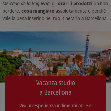
Mercado de la Boquería
: gli
orari
, i
prodotti
da non
perdere,
cosa mangiare
assolutamente e perché
vale la pena inserirlo nel tuo itinerario a Barcellona.
Vacanza studio
a Barcellona
Vivi un'esperienza indimenticabile e