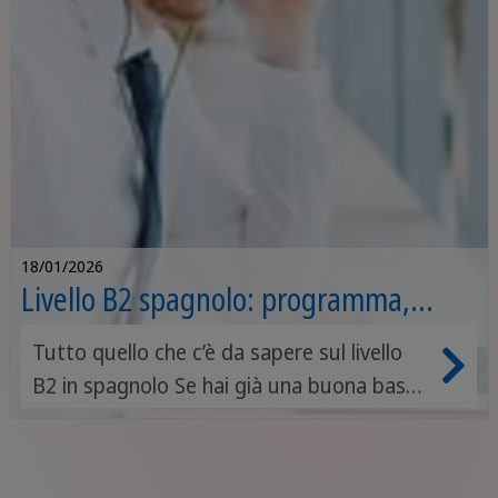
18/01/2026
Livello B2 spagnolo: programma,
esercizi e libri da leggere
Tutto quello che c’è da sapere sul livello
B2 in spagnolo Se hai già una buona base
di spagnolo e le conversazioni quotidiane
per te non sono un problema, chissà:
forse hai già raggiunto il livello B2 e