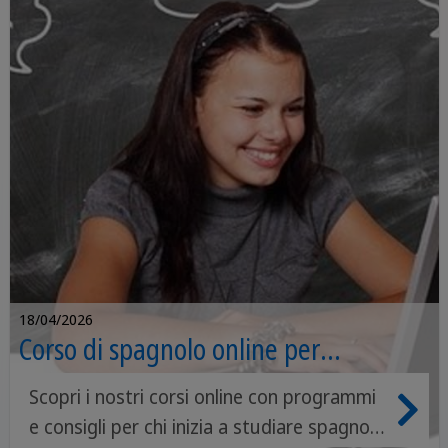
18/04/2026
Corso di spagnolo online per
principianti: da zero (e da casa)
Scopri i nostri corsi online con programmi
e consigli per chi inizia a studiare spagnolo