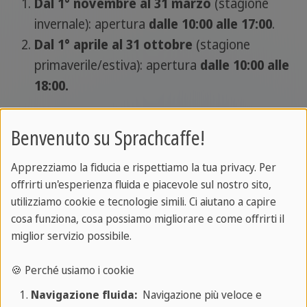
Dal 1° novembre al 31 marzo
(stagione
invernale): apertura
dalle 10:00 alle 17:00
.
Dal 1° aprile al 31 ottobre
(stagione
primaverile/estiva): apertura
dalle 10:00 alle
18:00.
La biglietteria chiude
30 minuti prima
dell'orario
Benvenuto su Sprachcaffe!
ufficiale di chiusura, perciò se vuoi incastrare una
visita dell'ultimo minuto assicurati di fare il
Apprezziamo la fiducia e rispettiamo la tua privacy. Per
biglietto entro le 16.30 o 17.30 a seconda della
offrirti un'esperienza fluida e piacevole sul nostro sito,
stagione.
utilizziamo cookie e tecnologie simili. Ci aiutano a capire
cosa funziona, cosa possiamo migliorare e come offrirti il
Il museo è chiuso nei giorni festivi
: 1° gennaio,
miglior servizio possibile.
domenica di Pasqua, 1° maggio e 25 dicembre.
🍪 Perché usiamo i cookie
Attenzione! Verifica sempre sul sito ufficiale se
Navigazione fluida:
Navigazione più veloce e