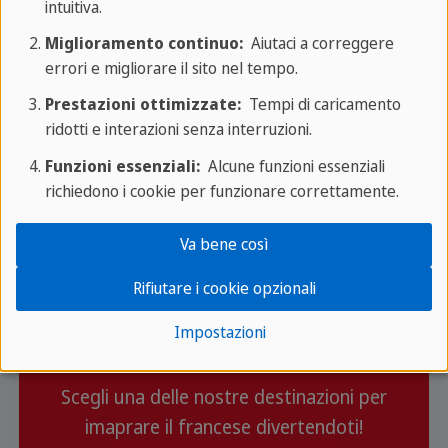
sono previste chiusure programmate. Per
intuitiva.
esempio, il museo aveva annunciato una chiusura
Miglioramento continuo:
Aiutaci a correggere
temporanea dal 9 al 30 settembre 2025 per
errori e migliorare il sito nel tempo.
preparare una nuova mostra.
Prestazioni ottimizzate:
Tempi di caricamento
ridotti e interazioni senza interruzioni.
Funzioni essenziali:
Alcune funzioni essenziali
richiedono i cookie per funzionare correttamente.
Va bene così
Rifiutare i cookie opzionali
Impostazioni
Vuoi imparare il francese?
Scegli una delle nostre destinazioni per
imaprare il francese divertendoti!