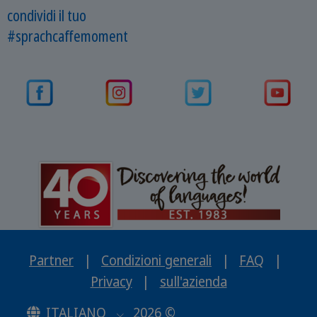
condividi il tuo
#sprachcaffemoment
Partner
|
Condizioni generali
|
FAQ
|
Privacy
|
sull'azienda
ITALIANO
2026 ©