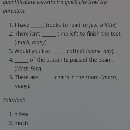
quantificatore corretto tra quelli che trovi tra
parentesi:
I have ______ books to read. (
a few
,
a little
).
There isn't ______ time left to finish the test.
(
much
,
many
).
Would you like ______ coffee? (
some
,
any
).
______ of the students passed the exam.
(
Most
,
Few
).
There are ______ chairs in the room. (
much
,
many
).
Soluzioni:
a few
much