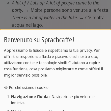
A lot of / Lots of:
A lot of people came to the
party.
→ Molte persone sono venute alla festa
There is a lot of water in the lake.
→ C'è molta
acqua nel lago.
Plenty of
:
We have plenty of food for everyone.
Benvenuto su Sprachcaffe!
→ Abbiamo cibo a sufficienza per tutti.
Apprezziamo la fiducia e rispettiamo la tua privacy. Per
Quantificatori di piccola quantità
offrirti un'esperienza fluida e piacevole sul nostro sito,
utilizziamo cookie e tecnologie simili. Ci aiutano a capire
I
quantificatori di piccola quantità,
invece,
cosa funziona, cosa possiamo migliorare e come offrirti il
indicano una quantità limitata, con sfumature
miglior servizio possibile.
positive o negative.
🍪 Perché usiamo i cookie
Per sostantivi numerabili:
Navigazione fluida:
Navigazione più veloce e
A few
:
I have a few friends in London.
→ Ho
intuitiva.
alcuni amici a Londra.