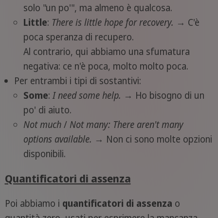
solo "un po'", ma almeno è qualcosa.
Little
:
There is little hope for recovery.
→ C'è
poca speranza di recupero.
Al contrario, qui abbiamo una sfumatura
negativa: ce n'è poca, molto molto poca.
Per entrambi i tipi di sostantivi:
Some
:
I need some help.
→ Ho bisogno di un
po' di aiuto.
Not much
/
Not many:
There aren't many
options available.
→ Non ci sono molte opzioni
disponibili.
Quantificatori di assenza
Poi abbiamo i
quantificatori di assenza
o
quantità zero, usati per esprimere la mancanza