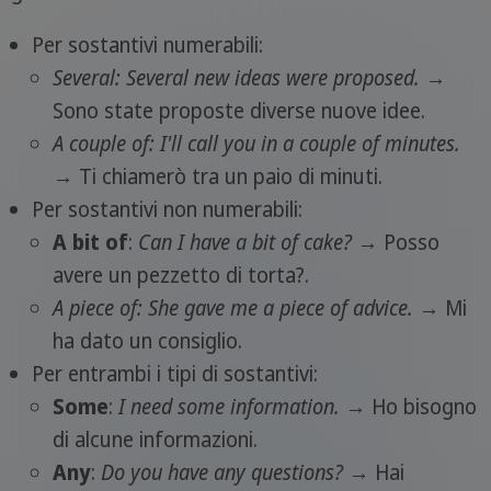
Per sostantivi numerabili:
Several:
Several new ideas were proposed.
→
Sono state proposte diverse nuove idee.
A couple of:
I'll call you in a couple of minutes.
→ Ti chiamerò tra un paio di minuti.
Per sostantivi non numerabili:
A bit of
:
Can I have a bit of cake?
→ Posso
avere un pezzetto di torta?.
A piece of:
She gave me a piece of advice.
→ Mi
ha dato un consiglio.
Per entrambi i tipi di sostantivi:
Some
:
I need some information.
→ Ho bisogno
di alcune informazioni.
Any
:
Do you have any questions?
→ Hai