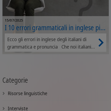
15/07/2025
I 10 errori grammaticali in inglese più
comuni
Ecco gli errori in inglese degli italiani di
grammatica e pronuncia Che noi italiani
troviamo diversi ostacoli nel percorso di
apprendimento dell’inglese non è certo un
mistero. Complice anche la poca pratica,
tendiamo a commettere numerosi errori
Categorie
di grammatica in inglese, ma anche di
pronuncia. I quali, a volte, si trasformano
Risorse linguistiche
in veri e propri scivoloni linguistici.
Interviste