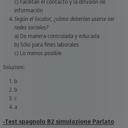
c) Facilitan el contacto y la difusión de
información
Según el locutor, ¿cómo deberían usarse las
redes sociales?
a) De manera controlada y educada
b) Sólo para fines laborales
c) Lo menos posible
Soluzioni:
b
b
c
a
-Test spagnolo B2 simulazione Parlato