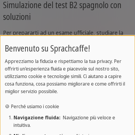
Simulazione del test B2 spagnolo con
soluzioni
Per prepararti ad un esame ufficiale, studiare la
lingua non basta: hai bisogno di prendere
Benvenuto su Sprachcaffe!
confidenza con il formato del test, con la gestione
dei tempi e con il tipo di domande che ti verrà
Apprezziamo la fiducia e rispettiamo la tua privacy. Per
posto. Svolgere una
simulazione del test B2 di
offrirti un'esperienza fluida e piacevole sul nostro sito,
utilizziamo cookie e tecnologie simili. Ci aiutano a capire
spagnolo
potrebbe esserti di grande aiuto per
cosa funziona, cosa possiamo migliorare e come offrirti il
sviluppare sicurezza e non arrivare impreparato il
miglior servizio possibile.
giorno decisivo. Qui di seguito ne trovi una sezione
per sezione: mettiti alla prova con Sprachcaffe!
🍪 Perché usiamo i cookie
Navigazione fluida:
Navigazione più veloce e
Ci sono anche le soluzioni, così puoi verificare quali
intuitiva.
sono le aree in cui hai ancora bisogno di ripasso e