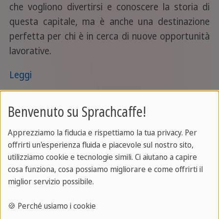
che vogliono divertirsi e conoscere la storia di
questa capitale, ma è anche una destinazione
perfetta per chi è in cerca di nuove opportunità
lavorative.
Leggi
Benvenuto su Sprachcaffe!
12/11/2022
Turismo
Consigli di viaggio
Apprezziamo la fiducia e rispettiamo la tua privacy. Per
offrirti un'esperienza fluida e piacevole sul nostro sito,
Offerta
creato da Sprachcaffe Team
utilizziamo cookie e tecnologie simili. Ci aiutano a capire
cosa funziona, cosa possiamo migliorare e come offrirti il
Lavoro estivo a Londra: come lavorare
miglior servizio possibile.
a Londra per l’estate?
🍪 Perché usiamo i cookie