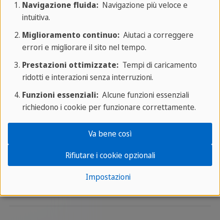
Informazioni e consigli per
Navigazione fluida:
Navigazione più veloce e
lavorare a Londra in estate
intuitiva.
Miglioramento continuo:
Aiutaci a correggere
Londra non è solo una
errori e migliorare il sito nel tempo.
delle città più metropoli
Prestazioni ottimizzate:
Tempi di caricamento
più affascinanti d’Europa e
ridotti e interazioni senza interruzioni.
un vero e proprio melting-pot culturale, ma è
Funzioni essenziali:
Alcune funzioni essenziali
anche una destinazione ideale per chi è in cerca
richiedono i cookie per funzionare correttamente.
lavoro. Oltre a offrire interessanti opportunità
lavorative durante tutto l’anno, è possibile
Va bene così
cercare un lavoro estivo a Londra e vivere
questa fantastica esperienza.
Rifiutare i cookie opzionali
Impostazioni
Leggi