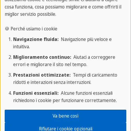
cosa funziona, cosa possiamo migliorare e come offrirti il
miglior servizio possibile.
🍪 Perché usiamo i cookie
Navigazione fluida:
Navigazione più veloce e
intuitiva.
Miglioramento continuo:
Aiutaci a correggere
errori e migliorare il sito nel tempo.
Prestazioni ottimizzate:
Tempi di caricamento
ridotti e interazioni senza interruzioni.
Trasferirsi a Londra per lavoro
vuol dire anche
Funzioni essenziali:
Alcune funzioni essenziali
imparare la lingua. Per questo, molte persone
richiedono i cookie per funzionare correttamente.
scelgono di unire l'esperienza lavorativa nella
capitale inglese con lo studio della lingua
Va bene così
frequentando college e scuole. Puoi avere un'idea
Rifiutare i cookie opzionali