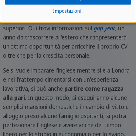
dei
corsi d'inglese
che si tengono a Londra
oppure scegliere di lavorare e vivere in questa
Impostazioni
città, magari dopo l'ultimo anno delle scuole
superiori. Qui trovi informazioni sul
gap year
, un
anno da trascorrere all'estero che rappresenterà
un'ottima opportunità per arricchire il proprio CV
oltre che per la crescita personale.
Se si vuole imparare l'inglese mentre si è a Londra
e nel frattempo cimentarsi con un'esperienza
lavorativa, si può anche
partire come ragazza
alla pari.
In questo modo, si eseguiranno alcune
semplici mansioni domestiche in cambio di vitto e
alloggio preso alcune famiglie ospitanti, si potrà
perfezionare l'inglese e avere anche del tempo
libero per lo studio in autonomia o per lo svago.