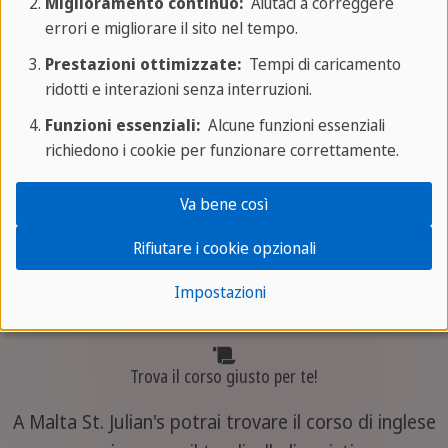
Miglioramento continuo:
Aiutaci a correggere
errori e migliorare il sito nel tempo.
Prestazioni ottimizzate:
Tempi di caricamento
ridotti e interazioni senza interruzioni.
Funzioni essenziali:
Alcune funzioni essenziali
richiedono i cookie per funzionare correttamente.
Corsi di inglese per ragazzi Malta St.
Va bene così
Paul
Rifiutare i cookie opzionali
Impostazioni
Trova il corso giusto per te!
A Malta St. Julian's potrai trovare il corso di inglese