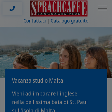
Contattaci
Catalogo gratuito
Vacanza studio Malta
Vieni ad imparare l'inglese
nella bellissima baia di St. Paul
sull'isola di Malta.