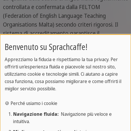
controllata e confermata dalla FELTOM
(Federation of English Language Teaching
Organisations Malta) secondo criteri rigorosi. Il
sistema di accreditamento garantisce il
raggiungimento e il mantenimento dell'eccellenza
Benvenuto su Sprachcaffe!
accademica. Ci sforziamo, insieme a FELTOM, di
stabilire standard di qualità in tutti gli aspetti
Apprezziamo la fiducia e rispettiamo la tua privacy. Per
offrirti un'esperienza fluida e piacevole sul nostro sito,
relativi al soggiorno dello studente a Malta, inclusi
utilizziamo cookie e tecnologie simili. Ci aiutano a capire
i requisiti di sicurezza, benessere, alloggio e tempo
cosa funziona, cosa possiamo migliorare e come offrirti il
libero.
miglior servizio possibile.
🍪 Perché usiamo i cookie
Navigazione fluida:
Navigazione più veloce e
intuitiva.