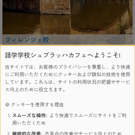
フィレンツェ校
学校情報
語学学校シュプラッハカフェへようこそ!
当サイトでは、お客様のプライバシーを尊重し、より快適
にご利用いただくためにクッキーおよび類似の技術を使用
イタリアにある私たちの学校は、ある種の感傷的な魅力を持
しています。これらは、サイトの利用状況の把握やサービ
っていますが、ビジネスの専門家に必要なイタリア語のスキ
ス向上のために役立ちます。
ルアップをするために特別に設計されたイタリア語コースを
提供しています。 6300万人を超えるイタリア語話者と世界
🍪 クッキーを使用する理由
経済における強力な存在感により、イタリア語を学ぶことは
スムーズな操作:
より快適でスムーズにサイトをご利
ビジネスにおいてかつてないほど有益です。イタリアは世界
用いただくため
トップ10に入る経済大国経済のひとつであり、今日において
さまざまな産業分野で波を起こしています。エンジニアリン
継続的な改善:
不具合の改善やサービス向上のため