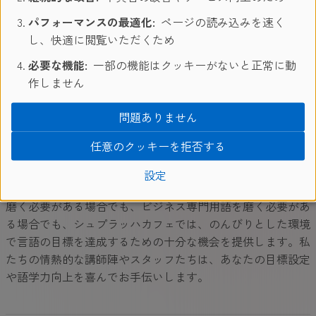
グから製造、観光、そして人々を魅了して止まないワイン製
パフォーマンスの最適化:
ページの読み込みを速く
造分野は、世界の輸入ワインの大部分を占めています。国際
し、快適に閲覧いただくため
市場でますます重要性が増していることから、イタリア語を
必要な機能:
一部の機能はクッキーがないと正常に動
学ぶことは将来の投資となり得ます。あなたのキャリアがど
作しません
の専門分野に属していても、新しい機会に触れることに繋が
り、企業にとっては組織の成功の糧となることは明らかで
問題ありません
す。言語を学ぶ理由はたくさんありますが、イタリア語を学
ぶことを選んでみませんか？イタリアでイタリア語を学べ
任意のクッキーを拒否する
ば、忘れられない経験となることを約束します。専門的なコ
ミュニケーションなどのビジネスイタリア語を学びながら、
設定
是非国の素晴らしさも発見してください。日常会話スキルを
磨く必要がある場合でも、ビジネス専門用語を磨く必要があ
る場合でも、シュプラッハカフェでは、のんびりとした環境
で言語の目標を達成するための十分な機会を提供します。私
たちの情熱的な講師陣やスタッフたちは、あなたの目標設定
や語学力向上を喜んでお手伝いします。