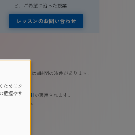
ど、ご希望に沿った授業
レッスンのお問い合わせ
タイム終了時には8時間の時差があります。
くためにク
の把握やサ
様限定の5％割引
が適用されます。
が適用されます。