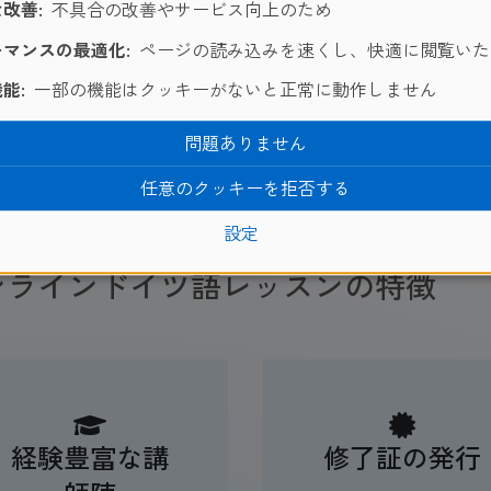
改善:
不具合の改善やサービス向上のため
る方は、ぜひ一度ご要望をお聞かせください。（語学のレベル
マンスの最適化:
ページの読み込みを速くし、快適に閲覧いた
能:
一部の機能はクッキーがないと正常に動作しません
問題ありません
任意のクッキーを拒否する
設定
ンラインドイツ語レッスンの特徴
経験豊富な講
修了証の発行