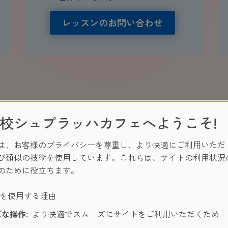
レッスンのお問い合わせ
住している国の時間軸となります。
校シュプラッハカフェへようこそ!
ーロッパ時間）が基本となり、サマータイム中は7時間、サマー
は、お客様のプライバシーを尊重し、より快適にご利用いただ
び類似の技術を使用しています。これらは、サイトの利用状況
のシュプラッハカフェ・SC GEOSでの語学留学で
リピーター
のために役立ちます。
は
5％割引
、お友達をご紹介いただきますと
更に5％割引き
価格
ーを使用する理由
な操作:
より快適でスムーズにサイトをご利用いただくため