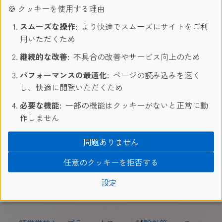
🍪 クッキーを使用する理由
DELFフランス語検定試験は、読解力、ライティング（文章
表現）、リスニング、文法・語彙力、スピーキングに焦点を
スムーズな操作:
より快適でスムーズにサイトをご利
当てて構成されています。
用いただくため
この試験対策コースは大学への入学を考えている方に最適な
継続的な改善:
不具合の改善やサービス向上のため
コースです。
パフォーマンスの最適化:
ページの読み込みを速く
※教材費と試験受験料はコース料金に含まれませんのであらか
し、快適に閲覧いただくため
じめご了承ください。
必要な機能:
一部の機能はクッキーがないと正常に動
作しません
ご質問・ご相談などございましたら、お気軽に
お問い合わせ
問題ありません
ください。
任意のクッキーを拒否する
＞＞お問合せ、お見積もり、お申し込みも日本
語にて対応！＜＜
設定