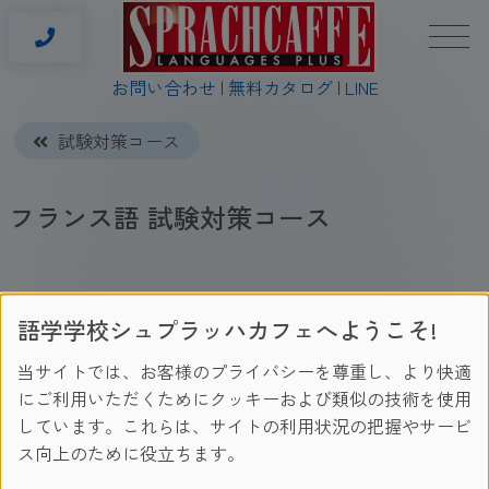
お問い合わせ
無料カタログ
LINE
試験対策コース
フランス語 試験対策コース
当校のフランス語試験対策コースは、DELF（Diplôme
語学学校シュプラッハカフェへようこそ!
d'Etudes de la Langue Française）の受験を視野に入れた対策
コースです。D.E.L.F. (レベル1, 2) はフランス文部省で認可さ
当サイトでは、お客様のプライバシーを尊重し、より快適
れた唯一の試験で、項目別に試験が行われます。
にご利用いただくためにクッキーおよび類似の技術を使用
しています。これらは、サイトの利用状況の把握やサービ
DELFの証明書は、世界中の教育機関や企業が、フランス語
ス向上のために役立ちます。
能力証明として国際的に認められています。