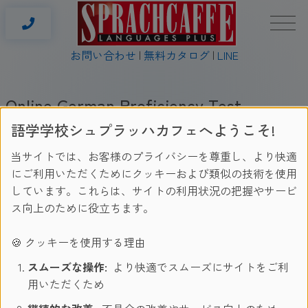
お問い合わせ
無料カタログ
LINE
Online German Proficiency Test
語学学校シュプラッハカフェへようこそ!
After filling in your test, click on "Submit" button and you will
be shown the test results, with answers and scores (the first
当サイトでは、お客様のプライバシーを尊重し、より快適
answer being the right one and your score being 1 or 0 for
にご利用いただくためにクッキーおよび類似の技術を使用
each question).
しています。これらは、サイトの利用状況の把握やサービ
ス向上のために役立ちます。
Your final score will appear at the very end of your test, as
well as a description of your approximate level.
🍪 クッキーを使用する理由
スムーズな操作:
より快適でスムーズにサイトをご利
Your german test!
用いただくため