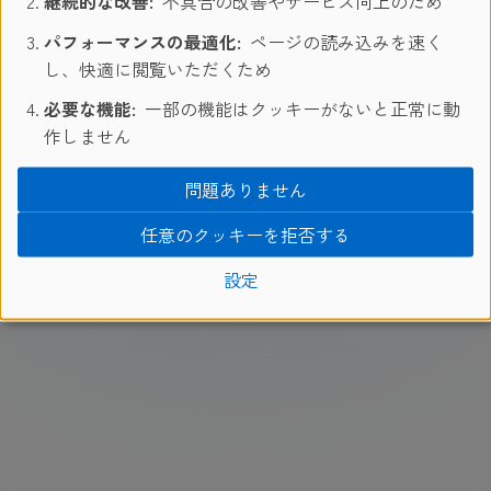
継続的な改善:
不具合の改善やサービス向上のため
パフォーマンスの最適化:
ページの読み込みを速く
し、快適に閲覧いただくため
語学学校シュプラッハカフェ
/
オンラインテスト
必要な機能:
一部の機能はクッキーがないと正常に動
作しません
よくある質問
|
Booking condition
|
Privacy Policy
問題ありません
|
Legal
|
カスタマーハラスメントに対する方針
任意のクッキーを拒否する
日本
2026 © www.sprachcaffe.com
設定