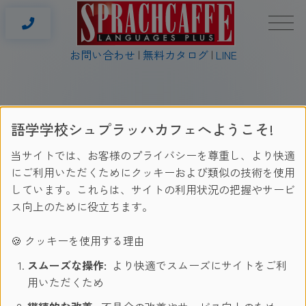
お問い合わせ
無料カタログ
LINE
語学学校シュプラッハカフェへようこそ!
語学学校シュプラッハカフェ
/
Shop Test Normal Barcelona
当サイトでは、お客様のプライバシーを尊重し、より快適
にご利用いただくためにクッキーおよび類似の技術を使用
しています。これらは、サイトの利用状況の把握やサービ
ス向上のために役立ちます。
よくある質問
|
Booking condition
|
Privacy Policy
|
Legal
|
カスタマーハラスメントに対する方針
🍪 クッキーを使用する理由
日本
2026 © www.sprachcaffe.com
スムーズな操作:
より快適でスムーズにサイトをご利
用いただくため