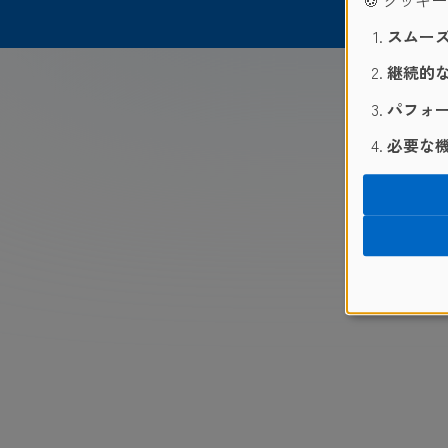
🍪 クッキ
スムーズ
継続的な
パフォー
必要な機