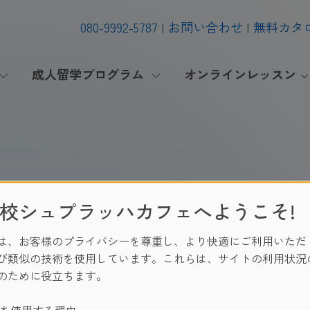
080-9992-5787
お問い合わせ
無料カタ
成人留学プログラム
オンラインレッスン
rmal Frankfurt
校シュプラッハカフェへようこそ!
は、お客様のプライバシーを尊重し、より快適にご利用いただ
び類似の技術を使用しています。これらは、サイトの利用状況
のために役立ちます。
Policy
|
Legal
|
日本
202