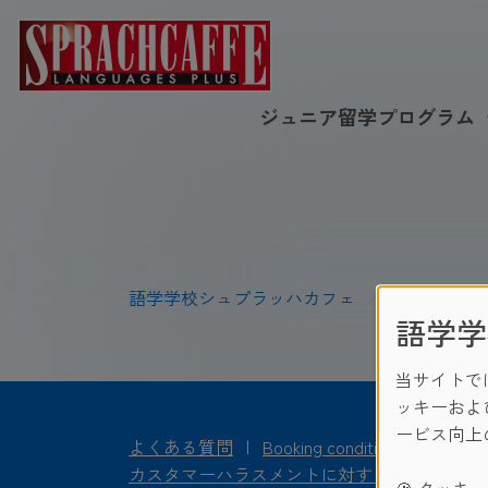
ジュニア留学プログラム
語学学校シュプラッハカフェ
/
Shop Test No
語学学
当サイトで
ッキーおよ
ービス向上
よくある質問
|
Booking condition
|
Privacy 
カスタマーハラスメントに対する方針