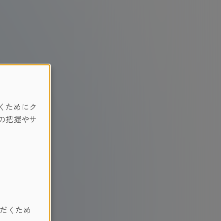
くためにク
の把握やサ
だくため