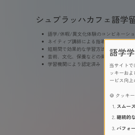
シュプラッハカフェ語学
語学/休暇/異文化体験のコンビネーシ
ネイティブ講師による指導
短期間で効果的な学習方法
語学学
芸術、文化、保養などの楽しみ
学習機関により認定済み
当サイトで
ッキーおよ
ービス向上
🍪 クッキ
スムーズ
継続的な
パフォー