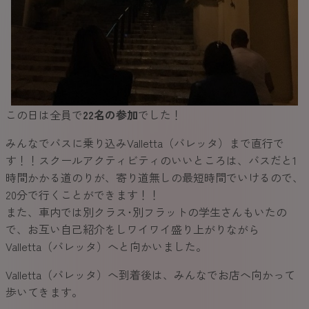
この日は全員で
22名の参加
でした！
みんなでバスに乗り込みValletta（バレッタ）まで直行で
す！！スクールアクティビティのいいところは、バスだと1
時間かかる道のりが、寄り道無しの最短時間でいけるので、
20分で行くことができます！！
また、車内では別クラス･別フラットの学生さんもいたの
で、お互い自己紹介をしワイワイ盛り上がりながら
Valletta（バレッタ）へと向かいました。
Valletta（バレッタ）へ到着後は、みんなでお店へ向かって
歩いてきます。