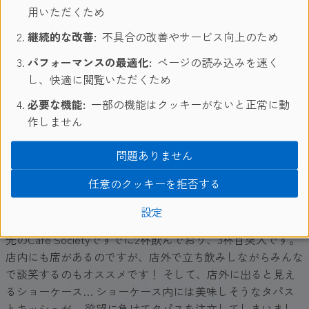
用いただくため
継続的な改善:
不具合の改善やサービス向上のため
パフォーマンスの最適化:
ページの読み込みを速く
し、快適に閲覧いただくため
必要な機能:
一部の機能はクッキーがないと正常に動
こちらは、アクティビティリーダーのRobのオススメのジン
作しません
のバーです！
とにかくジンの種類が豊富です。ジンの種類を知らなくて
問題ありません
も、店員さんがどのような味がいいか好みを聞いて、オスス
メのジンを教えてくれます。私は甘い方が好みだったので、
任意のクッキーを拒否する
甘めのジンをオススメしてもらい、ブルーベリーと一緒に飲
みました！
設定
先のCafé Societyですでに2杯飲んでおり、3杯目突入です。
店内にも席があるのですが、店外で立ち飲みしながらみんな
で談笑するのもオススメです！ そして、店外に出ると見え
るショーケース… ショーケース内には美味しそうなタパス
とキッシュが… 欲望に負けてタパスを注文してしまいまし