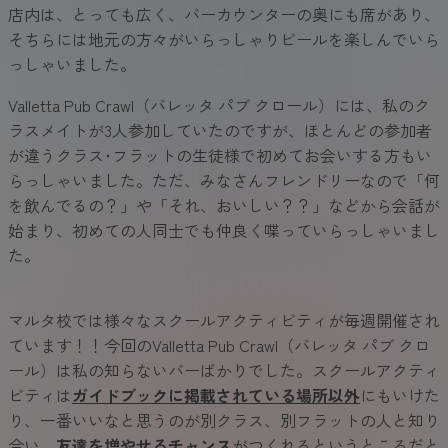
店内は、とっても広く、バーカウンターの奥にも席があり、
そちらには地元の方々がいらっしゃりビールを楽しんでいら
っしゃいました。
Valletta Pub Crawl（バレッタ パブ クロール）には、私のク
ラスメイトが3人参加していたのですが、ほとんどの参加者
が違うクラス･フラットの生徒様で初めてお会いする方もい
らっしゃいました。ただ、みなさんフレンドリーなので「何
を飲んでるの？」や「それ、おいしい？？」などから会話が
始まり、初めての人同士でも仲良く喋っていらっしゃいまし
た。
マルタ校では様々なスクールアクティビティが毎週開催され
ています！！今回のValletta Pub Crawl（バレッタ パブ クロ
ール）は私の知らないバーばかりでした。スクールアクティ
ビティは
ガイドブックに掲載されている場所以外
にもいけた
り、一番いいなと思うのが別クラス、別フラットの人と知り
合い、
友達を増やせるチャンス
がつくれるというところだと