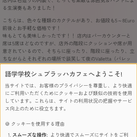
る生演奏もありました！
こちらは、色々な種類のカクテルがあり、お値段も5～8Euro
前後とお手軽な価格です！
味もとても美味しかったです！！ 店内はバーカウンターと
席は5席ほどなのですが、店外の階段にクッションや席が用
意されているので、そちらに座ったり、階段に座ったり、立
ちながらとそれぞれの場所で談笑して夜のValletta（バレッ
タ）を楽しみました！
語学学校シュプラッハカフェへようこそ!
当サイトでは、お客様のプライバシーを尊重し、より快適
Yard32
にご利用いただくためにクッキーおよび類似の技術を使用
しています。これらは、サイトの利用状況の把握やサービ
ス向上のために役立ちます。
🍪 クッキーを使用する理由
スムーズな操作:
より快適でスムーズにサイトをご利