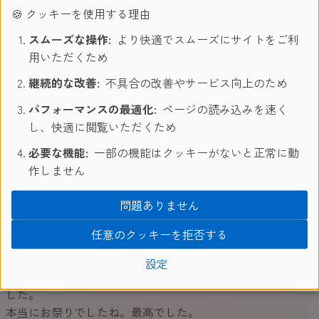
🍪 クッキーを使用する理由
スムーズな操作:
より快適でスムーズにサイトをご利
用いただくため
継続的な改善:
不具合の改善やサービス向上のため
パフォーマンスの最適化:
ページの読み込みを速く
フェスティバルは18時から始まり、0時まで続きました。
し、快適に閲覧いただくため
本当に楽しかったです！みんなでずっとはしゃいでおりまし
必要な機能:
一部の機能はクッキーがないと正常に動
た！ イベントの出演者も豪華です。
作しません
例えば、Chainsmorkesをご存知ですか？
問題ありません
きっと彼らの曲は誰もが耳にしたことがあると思います。そ
の彼らが出演しており、トリを飾っておりました。
任意のクッキーを拒否する
マルタに来て、生で彼らの曲が聴けるとは思いませんでし
た。 また会場には、沢山の人、出店も沢山で、日本で言う
設定
フェスのような場所で、音楽やノリはクラブのような感じで
した。
本当にお祭りでしたね。最高でした。