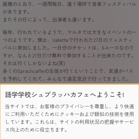
画像のとおり、一週間毎日、違う場所で音楽フェスティバル
があります。
またその日によって、出演者も違います。
毎年、行われているようで、マルタでは大きなイベントの一
つのようです。僕は、Valletteで行われた27日のフェスティ
バルに参加しました。一日分のチケットは、6ユーロなので
すが、なんと27日だけ無料で参加することが出来たのです。
それは行くしかないよね(笑)
多くのSprachcaffeの生徒が行くということで、友達がバス
を予約してくれて、みんなで遠足気分で行ってきました。
その数、50人以上。多い(笑)
語学学校シュプラッハカフェへようこそ!
当サイトでは、お客様のプライバシーを尊重し、より快適
にご利用いただくためにクッキーおよび類似の技術を使用
しています。これらは、サイトの利用状況の把握やサービ
ス向上のために役立ちます。