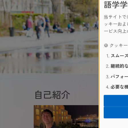
語学学
当サイトで
ッキーおよ
ービス向上
🍪 クッキ
スムーズ
継続的な
パフォー
必要な機
自己紹介
Hel
以前は
届け
よろ