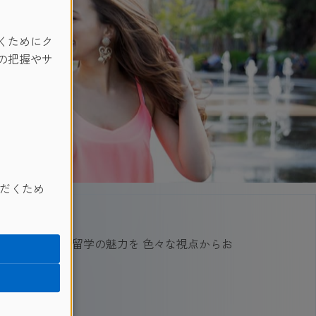
くためにク
の把握やサ
だくため
aをはじめ、マルタや留学の魅力を 色々な視点からお