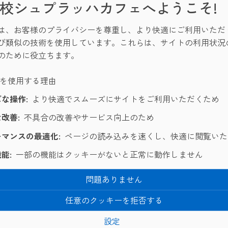
校シュプラッハカフェへようこそ!
は、お客様のプライバシーを尊重し、より快適にご利用いただ
び類似の技術を使用しています。これらは、サイトの利用状況
のために役立ちます。
ーを使用する理由
な操作:
より快適でスムーズにサイトをご利用いただくため
改善:
不具合の改善やサービス向上のため
マンスの最適化:
ページの読み込みを速くし、快適に閲覧いた
能:
一部の機能はクッキーがないと正常に動作しません
lo! マルタ校でインターン生として滞在しているKokiです！
生徒として滞在していたことがあり、 Sprachcaffe Malt
問題ありません
したいと思っております！
任意のクッキーを拒否する
しくお願い致します！
設定