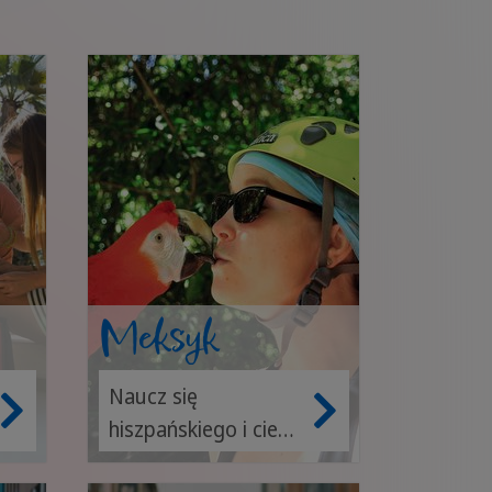
Meksyk
Naucz się
hiszpańskiego i ciesz
się słońcem oraz