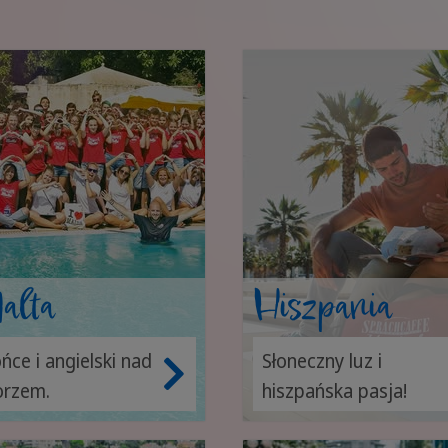
alta
Hiszpania
ońce i angielski nad
Słoneczny luz i
rzem.
hiszpańska pasja!