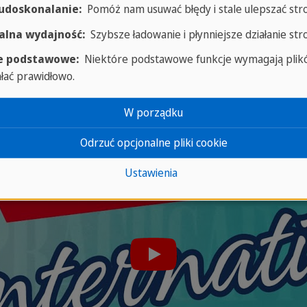
ajpopularniejszą destynację: Malt
 udoskonalanie:
Pomóż nam usuwać błędy i stale ulepszać str
lna wydajność:
Szybsze ładowanie i płynniejsze działanie str
e podstawowe:
Niektóre podstawowe funkcje wymagają plikó
ałać prawidłowo.
W porządku
Odrzuć opcjonalne pliki cookie
Ustawienia