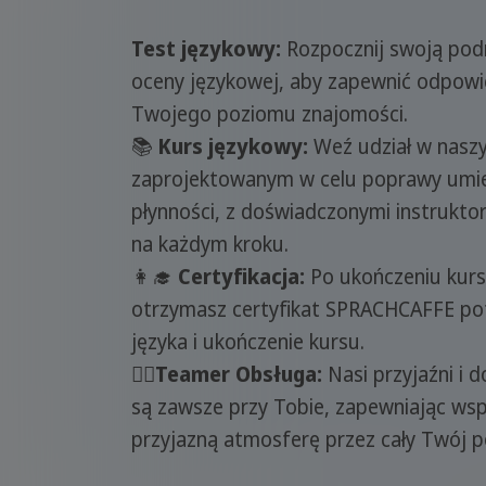
Test językowy:
Rozpocznij swoją pod
oceny językowej, aby zapewnić odpowi
Twojego poziomu znajomości.
📚
Kurs językowy:
Weź udział w nasz
zaprojektowanym w celu poprawy umiej
płynności, z doświadczonymi instrukt
na każdym kroku.
👩‍🎓
Certyfikacja:
Po ukończeniu kur
otrzymasz certyfikat SPRACHCAFFE po
języka i ukończenie kursu.
🙋‍♀️Teamer Obsługa:
Nasi przyjaźni i 
są zawsze przy Tobie, zapewniając wsp
przyjazną atmosferę przez cały Twój p