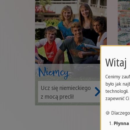
Witaj
Niemcy
Fr
Cenimy zauf
było jak na
Ucz się niemieckiego
Uc
technologii
z mocą precli!
ta
zapewnić Ci
sp
🍪 Dlaczeg
sł
Płynna