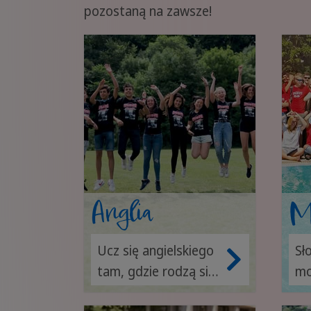
pozostaną na zawsze!
Anglia
M
Ucz się angielskiego
Sł
tam, gdzie rodzą się
mo
trendy!