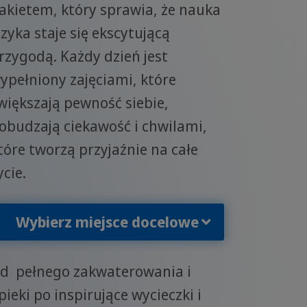
akietem, który sprawia, że nauka
ęzyka staje się ekscytującą
rzygodą. Każdy dzień jest
ypełniony zajęciami, które
większają pewność siebie,
obudzają ciekawość i chwilami,
tóre tworzą przyjaźnie na całe
ycie.
ybierz miejsce docelowe
Wybierz miejsce docelowe
d pełnego zakwaterowania i
pieki po inspirujące wycieczki i