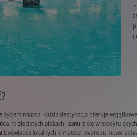
z
c
p
i
ć?
e życiem miasta, każda destynacja oferuje wyjątkowe
ońca na złocistych plażach i zanurz się w ekscytującyc
! Doświadcz lokalnych klimatów, wypróbuj nowe akty