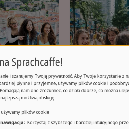
 na Sprachcaffe!
ancja
Kanada
anie i szanujemy Twoją prywatność. Aby Twoje korzystanie z n
jbardziej płynne i przyjemne, używamy plików cookie i podobny
z się francuskiego
Ucz się angielskiego
. Pomagają nam one zrozumieć, co działa dobrze, co można uleps
m, gdzie glamour
w tętniącej życiem,
 najlepszą możliwą obsługę.
otyka się ze
globalnej
o używamy plików cookie
ońcem!
społeczności.
 nawigacja:
Korzystaj z szybszego i bardziej intuicyjnego prze