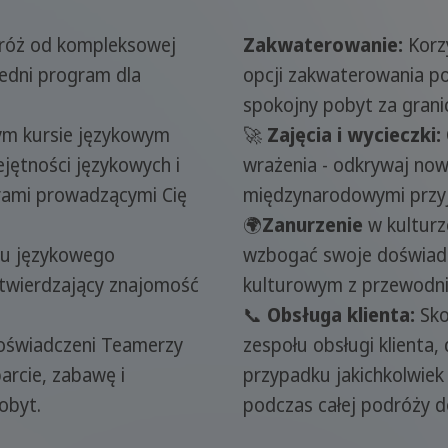
róż od kompleksowej
Zakwaterowanie:
Korz
edni program dla
opcji zakwaterowania p
spokojny pobyt za grani
ym kursie językowym
🚀
Zajęcia i wycieczki:
ętności językowych i
wrażenia - odkrywaj now
orami prowadzącymi Cię
międzynarodowymi przyja
🌍
Zanurzenie
w kulturze
su językowego
wzbogać swoje doświadc
twierdzający znajomość
kulturowym z przewodni
📞
Obsługa klienta:
Sko
doświadczeni Teamerzy
zespołu obsługi klienta
arcie, zabawę i
przypadku jakichkolwiek
obyt.
podczas całej podróży do