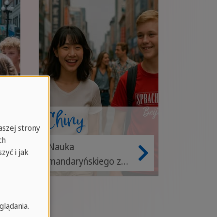
karaibską
atmosferą!
Chiny
aszej strony
ch
Nauka
zyć i jak
mandaryńskiego z
Dragon Spirit
glądania.