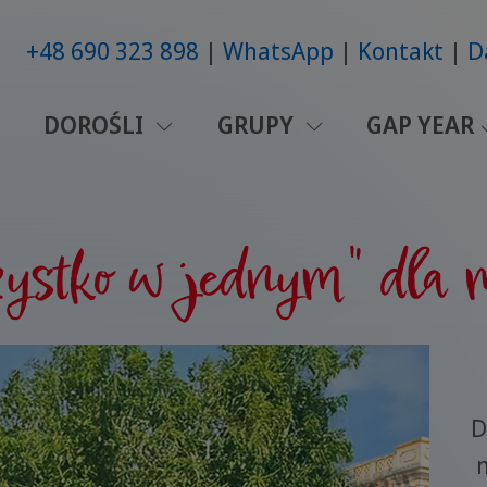
+48 690 323 898
WhatsApp
Kontakt
D
DOROŚLI
GRUPY
GAP YEAR
ystko w jednym" dla 
D
m