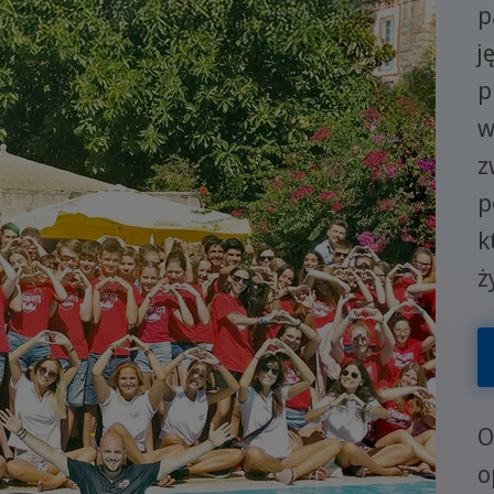
p
j
p
w
z
p
k
ż
W
O
o