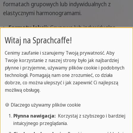
formatach grupowych lub indywidualnych z
elastycznymi harmonogramami.
Formaty lekcji:
Grupowe lub indywidualne
Minimalny czas trwania:
Elastyczny
Witaj na Sprachcaffe!
Cenimy zaufanie i szanujemy Twoją prywatność. Aby
Twoje korzystanie z naszej strony było jak najbardziej
płynne i przyjemne, używamy plików cookie i podobnych
technologii. Pomagają nam one zrozumieć, co działa
dobrze, co można ulepszyć i jak zapewnić Ci najlepszą
możliwą obsługę.
🍪 Dlaczego używamy plików cookie
Płynna nawigacja:
Korzystaj z szybszego i bardziej
intuicyjnego przeglądania.