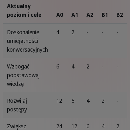
Aktualny
poziom i cele
A0
A1
A2
B1
B2
Doskonalenie
4
2
-
-
-
umiejętności
konwersacyjnych
Wzbogać
6
4
2
-
-
podstawową
wiedzę
Rozwijaj
12
6
4
2
-
postępy
Zwiększ
24
12
6
4
2