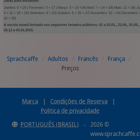
Datas para Iniciantes:
Janeiro: 6 + 20 | Fevereiro: 3 + 17 | Março: 3 + 10 +24| Abril: 7 + 14 + 28| Maio: 12 + 26| J
4 + 11 + 18 + 25| Setembro: 8 + 22| Outubro: 6 + 20 + 27| Novembro: 10 + 24| Dezembro: 8|
16 + 30|
A escola estará fechada nos seguintes feriados públicos: 01 a 03.01., 21.04., 01.05., 08.
20.12 a 03.01.2015.
Sprachcaffe
/
Adultos
/
Francês
/
França
/
Preços
Marca
|
Condições de Reserva
|
Politica de privacidade
PORTUGUÊS (BRASIL)
2026 ©
www.sprachcaffe.