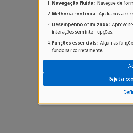
Navegação fluida:
Navegue de forma 
Melhoria contínua:
Ajude-nos a corr
Desempenho otimizado:
Aproveite 
interações sem interrupções.
Funções essenciais:
Algumas funções
funcionar corretamente.
Ac
Rejeitar co
Defi