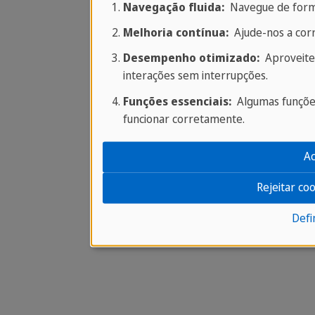
Navegação fluida:
Navegue de forma 
Melhoria contínua:
Ajude-nos a corr
Desempenho otimizado:
Aproveite 
interações sem interrupções.
Funções essenciais:
Algumas funções
funcionar corretamente.
Ac
Rejeitar co
Defi