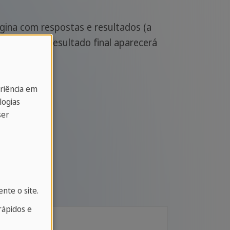
gina com respostas e resultados (a
ão), O seu resultado final aparecerá
eriência em
logias
ser
nte o site.
ápidos e