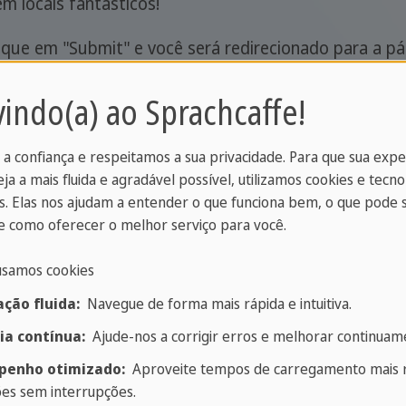
m locais fantásticos!
ique em "Submit" e você será redirecionado para a pá
 o outro o seu resultado sendo 1 ou 0 para cada quest
indo(a) ao Sprachcaffe!
escrição de seu nível de idioma aproximado.
 a confiança e respeitamos a sua privacidade. Para que sua exp
Seu teste de Alemão online
eja a mais fluida e agradável possível, utilizamos cookies e tecno
. Elas nos ajudam a entender o que funciona bem, o que pode 
 como oferecer o melhor serviço para você.
usamos cookies
ção fluida:
Navegue de forma mais rápida e intuitiva.
e o teste de nivelamento de alemão
ia contínua:
Ajude-nos a corrigir erros e melhorar continuame
enho otimizado:
Aproveite tempos de carregamento mais r
lamento de alemão da Sprachcaffe?
ões sem interrupções.