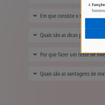
Funçõe
funcion
Em que consiste o teste de n
Quais são as dicas para realiza
Por que fazer um teste de ni
Quais são as vantagens de rea