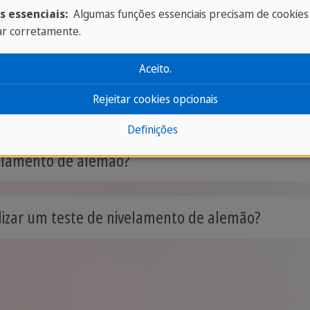
s essenciais:
Algumas funções essenciais precisam de cookies
ar corretamente.
ivelamento em alemão?
Aceito.
Rejeitar cookies opcionais
r o teste?
Definições
velamento de alemão?
lizar um teste de nivelamento de alemão?