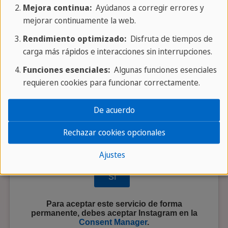
Mejora continua:
Ayúdanos a corregir errores y
mejorar continuamente la web.
Rendimiento optimizado:
Disfruta de tiempos de
carga más rápidos e interacciones sin interrupciones.
Funciones esenciales:
Algunas funciones esenciales
requieren cookies para funcionar correctamente.
De acuerdo
Rechazar cookies opcionales
¿Quieres cargar el contenido externo
Ajustes
suministrado por
Instagram
?
Sí
Para aceptar este servicio de forma
permanente, debes aceptar
Instagram
en la
Consent Manager
.