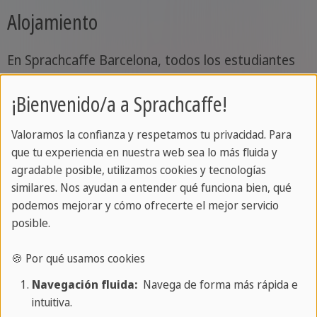
Alojamiento
En Sprachcaffe Barcelona, todos los estudiantes
se alojan en nuestra moderna residencia, un
¡Bienvenido/a a Sprachcaffe!
entorno social y confortable que te permite vivir y
aprender en un mismo lugar. Es la oportunidad
Valoramos la confianza y respetamos tu privacidad. Para
perfecta para conectar con otros estudiantes
que tu experiencia en nuestra web sea lo más fluida y
internacionales, compartir experiencias y practicar
agradable posible, utilizamos cookies y tecnologías
tu español juntos desde el principio.
similares. Nos ayudan a entender qué funciona bien, qué
podemos mejorar y cómo ofrecerte el mejor servicio
posible.
Por qué la comunidad adora
SPRACHCAFFE Barcelona
🍪 Por qué usamos cookies
Navegación fluida:
Navega de forma más rápida e
intuitiva.