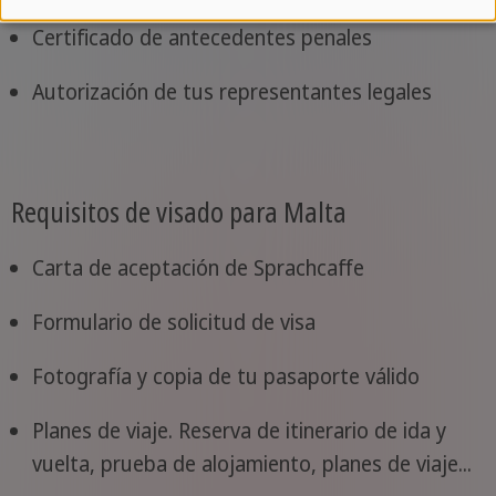
Certificado de antecedentes penales
Autorización de tus representantes legales
Requisitos de visado para Malta
Carta de aceptación de Sprachcaffe
Formulario de solicitud de visa
Fotografía y copia de tu pasaporte válido
Planes de viaje. Reserva de itinerario de ida y
vuelta, prueba de alojamiento, planes de viaje...