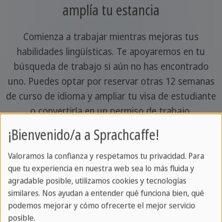
amplía tu estancia
Comienza a trabajar mientras mejoras tus
habilidades lingüísticas. Te apoyaremos en tu
búsqueda de trabajo si aún no has encontrado
uno. Puedes optar por reservar otras 12 semanas
de curso de idioma y ampliar tu visa de estudiante
o convertirla en un permiso de trabajo.
¡Bienvenido/a a Sprachcaffe!
Valoramos la confianza y respetamos tu privacidad. Para
Requisitos para solicitar un visado en un
que tu experiencia en nuestra web sea lo más fluida y
agradable posible, utilizamos cookies y tecnologías
vistazo
similares. Nos ayudan a entender qué funciona bien, qué
podemos mejorar y cómo ofrecerte el mejor servicio
posible.