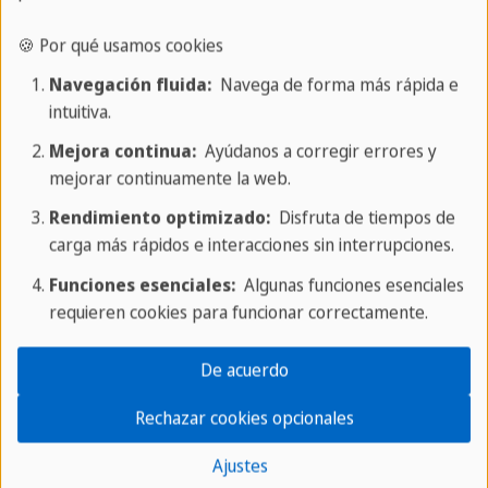
Requisitos de visado para Málaga
🍪 Por qué usamos cookies
Carta de aceptación de Sprachcaffe
Navegación fluida:
Navega de forma más rápida e
intuitiva.
Formulario de solicitud de visa nacional
Mejora continua:
Ayúdanos a corregir errores y
Fotografía y copia de un pasaporte válido
mejorar continuamente la web.
Rendimiento optimizado:
Disfruta de tiempos de
Prueba de medios económicos para cubrir tu
carga más rápidos e interacciones sin interrupciones.
estancia
Funciones esenciales:
Algunas funciones esenciales
Pago de la tarifa de visa
requieren cookies para funcionar correctamente.
Certificado médico
De acuerdo
Seguro de salud
Rechazar cookies opcionales
Ajustes
Prueba de residencia en el distrito consular