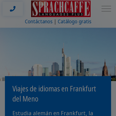
Contáctanos
Catálogo gratis
Viajes de idiomas en Frankfurt
del Meno
Estudia alemán en Frankfurt, la