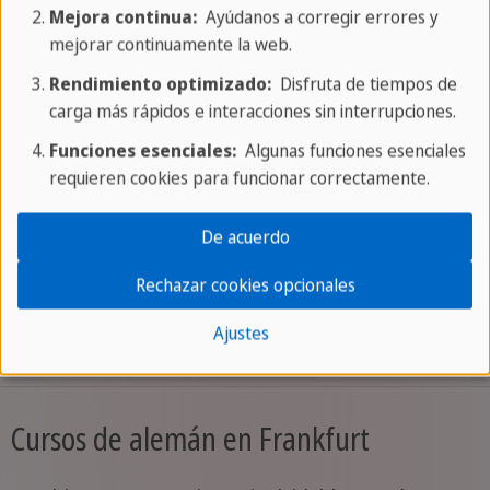
Mejora continua:
Ayúdanos a corregir errores y
mejorar continuamente la web.
Rendimiento optimizado:
Disfruta de tiempos de
carga más rápidos e interacciones sin interrupciones.
¿Quieres cargar el contenido externo suministrado por
Funciones esenciales:
Algunas funciones esenciales
Google Maps
?
requieren cookies para funcionar correctamente.
Sí
De acuerdo
Para aceptar este servicio de forma permanente, debes
Rechazar cookies opcionales
aceptar
Google Maps
en la
Consent Manager
.
Ajustes
Cursos de alemán en Frankfurt