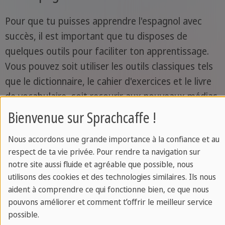
Pour que tu puisses apprendre l'espagnol avec
succès, il est important que tu disposes de
quelques outils pour faciliter ton apprentissage.
Vous pouvez soit utiliser les outils classiques tels
que le dictionnaire, le cahier d'exercices et le livre
de vocabulaire, soit recourir aux nouveaux médias
et apprendre l'espagnol à l'aide de livres
Bienvenue sur Sprachcaffe !
électroniques, de podcasts ou d'applications. Pour
Nous accordons une grande importance à la confiance et au
tirer le meilleur parti de ton apprentissage de
respect de ta vie privée. Pour rendre ta navigation sur
l'espagnol, l'idéal est de combiner les outils
notre site aussi fluide et agréable que possible, nous
classiques et modernes. Nous te présentons ci-
utilisons des cookies et des technologies similaires. Ils nous
dessous quelques outils.
aident à comprendre ce qui fonctionne bien, ce que nous
pouvons améliorer et comment t’offrir le meilleur service
possible.