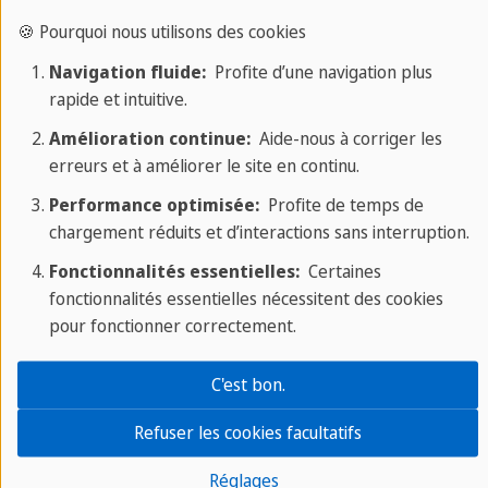
Apprentissage classique : Apprendre
🍪 Pourquoi nous utilisons des cookies
l'espagnol avec des livres et des cahiers de
Navigation fluide:
Profite d’une navigation plus
rapide et intuitive.
vocabulaire
Amélioration continue:
Aide-nous à corriger les
Les méthodes d'apprentissage classiques pour
erreurs et à améliorer le site en continu.
apprendre l'espagnol présentent l'avantage central
Performance optimisée:
Profite de temps de
d'écrire physiquement quelque chose sur papier
chargement réduits et d’interactions sans interruption.
pendant l'apprentissage. Ainsi, tu ne peux pas te
Fonctionnalités essentielles:
Certaines
concentrer sur l'aide des technologies modernes
fonctionnalités essentielles nécessitent des cookies
pour fonctionner correctement.
pendant l'apprentissage. Cet avantage est
particulièrement important pour l'apprentissage
C'est bon.
du
vocabulaire espagnol
et de l'orthographe.
Lorsque tu
apprends avec un papier et un
Refuser les cookies facultatifs
crayon,
tu ne peux pas être tenté d'améliorer ton
Réglages