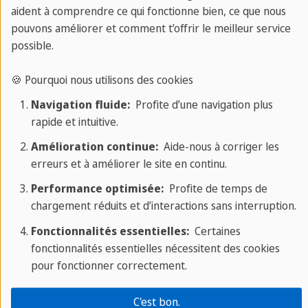
aident à comprendre ce qui fonctionne bien, ce que nous
pouvons améliorer et comment t’offrir le meilleur service
possible.
🍪 Pourquoi nous utilisons des cookies
Navigation fluide:
Profite d’une navigation plus
rapide et intuitive.
Amélioration continue:
Aide-nous à corriger les
erreurs et à améliorer le site en continu.
Le futur en espagnol expliqué
Performance optimisée:
Profite de temps de
chargement réduits et d’interactions sans interruption.
Apprenez avec nous le futur en espagnol.
Fonctionnalités essentielles:
Certaines
fonctionnalités essentielles nécessitent des cookies
pour fonctionner correctement.
C'est bon.