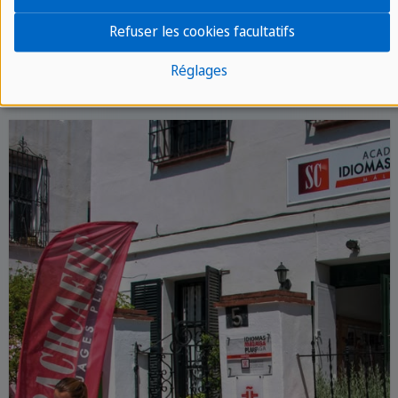
Améliorez votre niveau d'espagnol avec
Refuser les cookies facultatifs
Sprachcaffe
Réglages