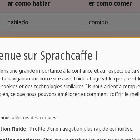
ar como hablar
er como comer
hablado
comido
hablado
comido
enue sur Sprachcaffe !
hablado
comido
ons une grande importance à la confiance et au respect de ta vi
ta navigation sur notre site aussi fluide et agréable que possibl
hablado
comido
s cookies et des technologies similaires. Ils nous aident à compr
bien, ce que nous pouvons améliorer et comment t’offrir le meil
hablado
comido
nous utilisons des cookies
ion fluide:
Profite d’une navigation plus rapide et intuitive.