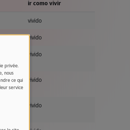
ir como vivir
vivido
vivido
vivido
e privée.
e, nous
vivido
endre ce qui
leur service
vivido