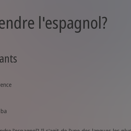
ndre l'espagnol?
iants
rence
uba
re l'espagnol? Il s'agit de l'une des langues les pl