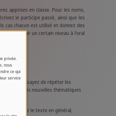
res apprises en classe. Pour les noms,
 écrivez le participe passé, ainsi que les
els cas chacun est utilisé et donnez des
é. Pour avoir un certain niveau à l'oral
e privée.
e, nous
endre ce qui
leur service
otidienne, essayez de répéter les
rsation avec les nouvelles thématiques
étapes: voyez le texte en général,