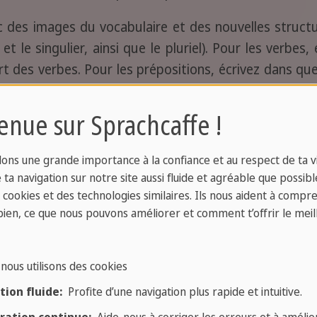
c des images du vocabulaire et des nouvelles structu
i et le singulier, ainsi que le pluriel). Pour les verbes,
part des verbes. Pour les prépositions, écrivez dans qu
oujours être dans le contexte dans lequel il est utilis
bases solides à l'écrit.
enue sur Sprachcaffe !
ons une grande importance à la confiance et au respect de ta vi
l: Lecture, écriture, oral
ta navigation sur notre site aussi fluide et agréable que possibl
s cookies et des technologies similaires. Ils nous aident à compr
bien, ce que nous pouvons améliorer et comment t’offrir le meil
 orale en espagnol
dans des situations de la vie qu
classe, dressez des phrases et ajoutez-les à une conve
nous utilisons des cookies
ion fluide:
Profite d’une navigation plus rapide et intuitive.
lecture en espagnol,
essayez de suivre une série d'