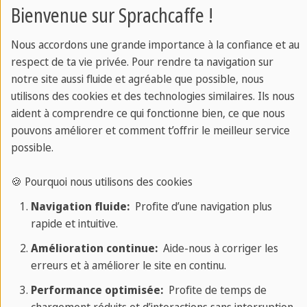
Bienvenue sur Sprachcaffe !
l'allemand et bien d'autres langues dans des cours
de langues en ligne avec des professeurs
Nous accordons une grande importance à la confiance et au
expérimentés. Vers les cours en ligne
respect de ta vie privée. Pour rendre ta navigation sur
notre site aussi fluide et agréable que possible, nous
utilisons des cookies et des technologies similaires. Ils nous
aident à comprendre ce qui fonctionne bien, ce que nous
Sprachcaffe
/
Cours de Langues en Ligne
pouvons améliorer et comment t’offrir le meilleur service
possible.
🍪 Pourquoi nous utilisons des cookies
Navigation fluide:
Profite d’une navigation plus
rapide et intuitive.
Amélioration continue:
Aide-nous à corriger les
erreurs et à améliorer le site en continu.
Performance optimisée:
Profite de temps de