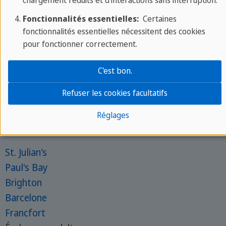
chargement réduits et d’interactions sans interruption.
Fonctionnalités essentielles:
Certaines
fonctionnalités essentielles nécessitent des cookies
À propos de SPRACHCAFFE
pour fonctionner correctement.
À propos de nous
C'est bon.
Lun - ven : 9am - 6pm CEST
Refuser les cookies facultatifs
Phone :
+33 412 394 765
Contacte ton expert
Réglages
Écoles pour les juniors
St. Julian's
Paul's Bay
Brighton
Barcelone
Francfort