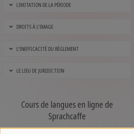
LIMITATION DE LA PÉRIODE
DROITS À L'IMAGE
L'INEFFICACITÉ DU RÈGLEMENT
LE LIEU DE JURIDICTION
Cours de langues en ligne de
Sprachcaffe
Apprenez l'anglais, l'espagnol, le français, l'italien,