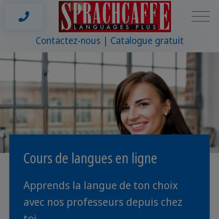
Contactez-nous
Catalogue gratuit
Cours de langues en ligne
Apprends la langue de ton choix
avec nos professeurs depuis chez
toi.