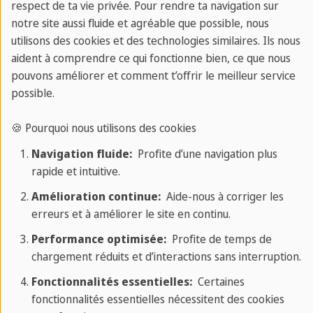
transférés aux
modules:
respect de ta vie privée. Pour rendre ta navigation sur
systèmes de notation
conférences, travaux
notre site aussi fluide et agréable que possible, nous
utilisons des cookies et des technologies similaires. Ils nous
universitaires.
dirigés et séminaires
aident à comprendre ce qui fonctionne bien, ce que nous
pouvons améliorer et comment t’offrir le meilleur service
Programmes
Programmes
possible.
disponibles: diplôme,
disponibles: Bachelor,
certificat, licence
Master et doctorat
🍪 Pourquoi nous utilisons des cookies
Navigation fluide:
Profite d’une navigation plus
Tendent à être moins
De nombreuses
rapide et intuitive.
chers que les
installations de
Amélioration continue:
Aide-nous à corriger les
universités
recherche et des
erreurs et à améliorer le site en continu.
associations
Performance optimisée:
Profite de temps de
d'étudiants pour
chargement réduits et d’interactions sans interruption.
l'enrichissement social
Fonctionnalités essentielles:
Certaines
et académique
fonctionnalités essentielles nécessitent des cookies