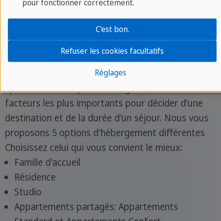
pour fonctionner correctement.
C'est bon.
Hébergement lors de votre programme
Refuser les cookies facultatifs
Pathways
Réglages
Sprachcaffe sait que votre logement est l'un des
facteurs les plus importants pour décider d'une
destination et de la durée d'un séjour. Nous vous
proposons 5 options d'hébergement différentes
Choisissez celui qui vous convient le mieux:
Famille d'accueil
Résidence
Studio
Appartements partagés: Appartements