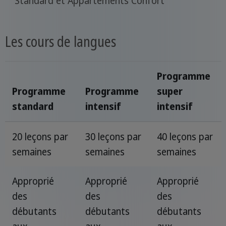
Standard et Appartements Confort
Les cours de langues
Programme
Programme
Programme
super
standard
intensif
intensif
20 leçons par
30 leçons par
40 leçons par
semaines
semaines
semaines
Approprié
Approprié
Approprié
des
des
des
débutants
débutants
débutants