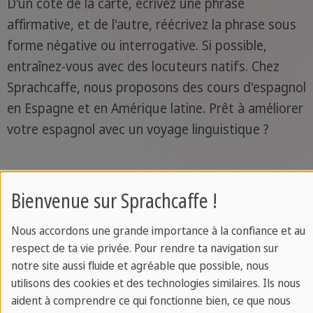
D'un côté de la carte, écrivez une phrase
affirmative, et de l'autre, réécrivez la phrase sous
forme négative ou interrogative. Si possible,
entraînez-vous avec des locuteurs natifs. Chez
Sprachcaffe, nous proposons des cours d'espagnol
en Espagne et en Amérique latine. Prêt à améliorer
votre espagnol avec un voyage linguistique ?
Bienvenue sur Sprachcaffe !
Apprenez plus d'espagnol
Nous accordons une grande importance à la confiance et au
respect de ta vie privée. Pour rendre ta navigation sur
la voix passive
notre site aussi fluide et agréable que possible, nous
utilisons des cookies et des technologies similaires. Ils nous
aident à comprendre ce qui fonctionne bien, ce que nous