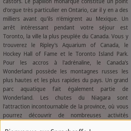
castors. Le papillon monarque constitue un point
d'orgue très particulier en Ontario, car il y en a des
milliers avant qu'ils n'émigrent au Mexique. Un
arrêt intéressant pendant votre séjour est
Toronto, la ville la plus peuplée du Canada. Vous y
trouverez le Ripley's Aquarium of Canada, le
Hockey Hall of Fame et le Toronto Island Park.
Pour les accros à l'adrénaline, le Canada's
Wonderland possède les montagnes russes les
plus hautes et les plus rapides du pays. Un grand
parc aquatique fait également partie de
Wonderland. Les chutes du Niagara sont
l'attraction incontournable de la province, où vous
pourrez découvrir de nombreuses activités
différentes. Le "Festival du sirop d'érable", où l'on