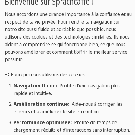
Bienvenue sur Sprachcaffe !
mange beaucoup, surtout avec du sirop d'érable,
vaut également la peine d'être visité.
Nous accordons une grande importance à la confiance et au
respect de ta vie privée. Pour rendre ta navigation sur
notre site aussi fluide et agréable que possible, nous
utilisons des cookies et des technologies similaires. Ils nous
aident à comprendre ce qui fonctionne bien, ce que nous
pouvons améliorer et comment t’offrir le meilleur service
possible.
🍪 Pourquoi nous utilisons des cookies
Navigation fluide:
Profite d’une navigation plus
rapide et intuitive.
Amélioration continue:
Aide-nous à corriger les
erreurs et à améliorer le site en continu.
Performance optimisée:
Profite de temps de
chargement réduits et d’interactions sans interruption.