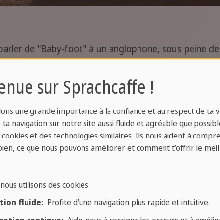
parler de "Baby-foot" à un anglophone, sous peine de s
ut à fait compréhensible et logique ("foot" étant la c
re, nos amis anglophones décomposeront le mot tel qu
enue sur Sprachcaffe !
...?).
ons une grande importance à la confiance et au respect de ta vi
ta navigation sur notre site aussi fluide et agréable que possibl
s cookies et des technologies similaires. Ils nous aident à compr
bien, ce que nous pouvons améliorer et comment t’offrir le meil
rez pas demander à jouer au "flipper" en pays anglop
sur lequel on joue. Faites plutôt du "pinball" !
nous utilisons des cookies
ion fluide:
Profite d’une navigation plus rapide et intuitive.