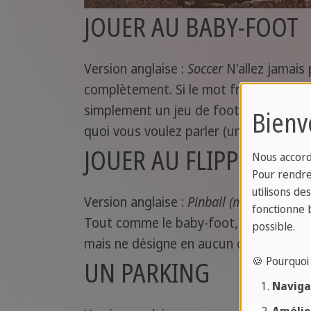
JOUER AU BABY-FOOT
Version anglaise :
Soccer
N'allez jamais 
complètement. Si le mot français est to
simplement un jeu de football miniatu
Bienv
quoi vous voulez parler (un pied de bébé
JOUER AU FLIPPER
Nous accord
Pour rendre 
utilisons de
Version anglaise :
Pinball (machine)
fonctionne 
Tout comme le baby-foot, vous ne pour
possible.
mais ne désigne en aucun cas l'appareil 
🍪 Pourquoi 
UN PARKING
Navigat