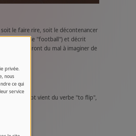
oit le faire rire, soit le décontenancer
ontraction de "football") et décrit
'il est et auront du mal à imaginer de
e privée.
e, nous
endre ce qui
leur service
hone. Le mot vient du verbe "to flip",