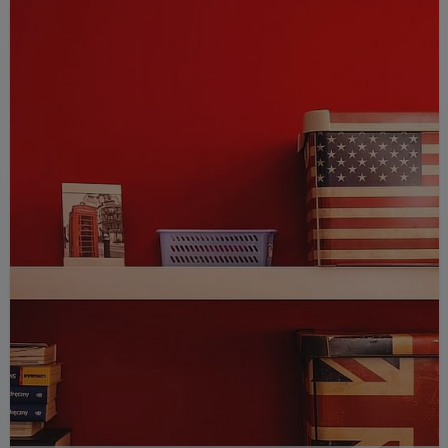
que l'on peut, par exemple, dire son âge
ou comprendre de nombreux dialogues en
anglais. Les chiffres anglais sont utilisés
dans de nombreuses situations de la vie
quotidienne, par exemple pour faire les
courses, au restaurant ou à la banque. Il
est donc important que tu commences
très tôt à apprendre à compter en anglais.
Pour que tu puisses t'entraîner
assidûment, nous te donnons une liste
claire des chiffres en anglais. Celle-ci te
permettra d'apprendre confortablement.