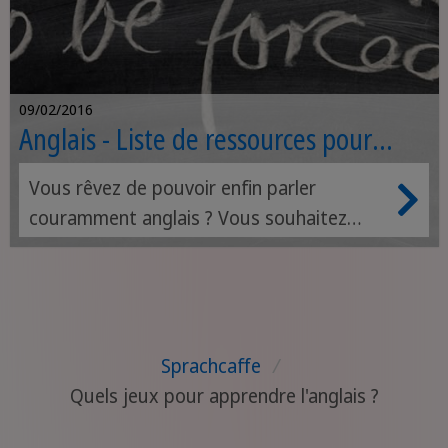
09/02/2016
Anglais - Liste de ressources pour
apprendre la langue anglaise
Vous rêvez de pouvoir enfin parler
facilement
couramment anglais ? Vous souhaitez
apprendre la langue de manière efficace ?
Vous voulez apprendre à votre façon et
en y prenant plaisir ? Parcourez notre liste
de ressources pour apprendre l'anglais ! Il
Sprachcaffe
/
faut savoir vous lancer dans la méthode
Quels jeux pour apprendre l'anglais ?
qui vous correspond le mieux : chaînes
Youtube, blogs et sites éducatifs, jeux en