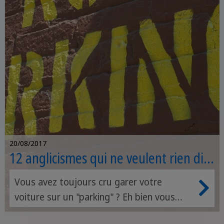
expressions «hey» et «yeah» pour saluer
ou indiquer une déclaration, ainsi que le
verbe «to knock it off» pour couper
quelqu'un et, par conséquent, utiliser
l'expression anglaise «faffing around» qui
signifie arrêter perdre le temps.
20/08/2017
12 anglicismes qui ne veulent rien dire
en anglais
Vous avez toujours cru garer votre
voiture sur un "parking" ? Eh bien vous
avez tord ! Et le matin, vous allez faire