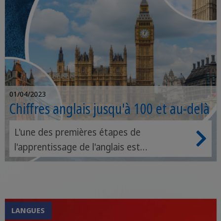
01/04/2023
Chiffres anglais jusqu'à 100 et au-delà
L'une des premières étapes de
l'apprentissage de l'anglais est
d'apprendre les chiffres en anglais. Savoir
compter en anglais est important dès le
début, car ce n'est que si l'on sait
comment prononcer les chiffres anglais
LANGUES