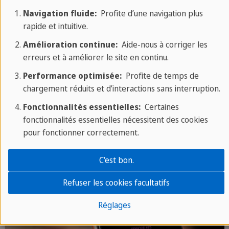
Navigation fluide:
Profite d’une navigation plus
rapide et intuitive.
Amélioration continue:
Aide-nous à corriger les
21/06/2023
erreurs et à améliorer le site en continu.
Apprendre l'anglais gratuitement
Performance optimisée:
Profite de temps de
Apprendre l'anglais peut coûter beaucoup
chargement réduits et d’interactions sans interruption.
de temps et d'argent et peut sembler
Fonctionnalités essentielles:
Certaines
fastidieux à première vue. Mais ce n'est
fonctionnalités essentielles nécessitent des cookies
pour fonctionner correctement.
pas une fatalité ! Nous avons rassemblé
quelques ressources gratuites
C'est bon.
étonnantes qui vous aideront à améliorer
LANGUES
votre anglais en un rien de temps en les
Refuser les cookies facultatifs
incorporant dans votre vie quotidienne.
Réglages