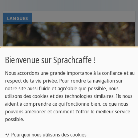
de regarder des films en anglais. Les films
offrent une opportunité unique d'explorer
LANGUES
la culture, d'améliorer la compréhension
orale, et d'enrichir votre vocabulaire, tout
en vous divertissant. Cependant, il est
essentiel de choisir des films adaptés à
Bienvenue sur Sprachcaffe !
votre niveau de compétence en anglais.
Voici un guide pour vous aider à
Nous accordons une grande importance à la confiance et au
sélectionner les films idéaux en fonction
respect de ta vie privée. Pour rendre ta navigation sur
notre site aussi fluide et agréable que possible, nous
de votre niveau.
utilisons des cookies et des technologies similaires. Ils nous
aident à comprendre ce qui fonctionne bien, ce que nous
pouvons améliorer et comment t’offrir le meilleur service
possible.
🍪 Pourquoi nous utilisons des cookies