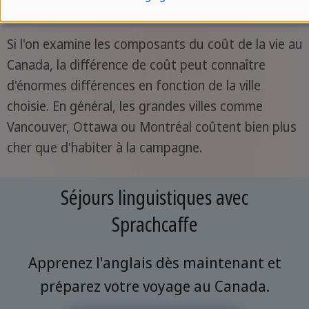
temps compris dans le prix du loyer.
Si l'on examine les composants du coût de la vie au
Canada, la différence de coût peut connaître
d'énormes différences en fonction de la ville
choisie. En général, les grandes villes comme
Vancouver, Ottawa ou Montréal coûtent bien plus
cher que d'habiter à la campagne.
Séjours linguistiques avec
Sprachcaffe
Apprenez l'anglais dès maintenant et
préparez votre voyage au Canada.