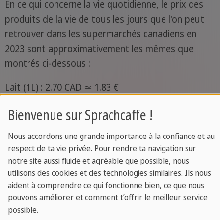
En ce qui concerne la vie quotidienne, le prix des
produits de la vie de tous les jours que l'on peut
retrouver dans les supermarchés canadiens en
2023 sont approximativement les mêmes que
montrés ci-dessous :
Lait (1L) : 2.70 CAD ≃ 1.83 €
Œufs (12) : 3.30 CAD ≃ 2.24 €
Bienvenue sur Sprachcaffe !
Poitrine de poulet (1kg) : 10-14 CAD ≃ 6.8 - 9.5 €
Nous accordons une grande importance à la confiance et au
respect de ta vie privée. Pour rendre ta navigation sur
Essence (1L) : 1.97 CAD ≃ 1.34 €
notre site aussi fluide et agréable que possible, nous
utilisons des cookies et des technologies similaires. Ils nous
Abonnement à la salle de sport mensuel : 54 CAD
aident à comprendre ce qui fonctionne bien, ce que nous
≃ 36.67 €
pouvons améliorer et comment t’offrir le meilleur service
possible.