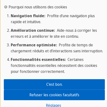
Ticket de cinéma : 14 CAD ≃ 9.51 €
🍪 Pourquoi nous utilisons des cookies
Ticket de transport en commun : environ 3 CAD ≃
Navigation fluide:
Profite d’une navigation plus
2.04 €
rapide et intuitive.
Amélioration continue:
Aide-nous à corriger les
Le prix du logement peut grandement fluctuer en
erreurs et à améliorer le site en continu.
fonction de la ville qui vous intéresse. Par
Performance optimisée:
Profite de temps de
conséquent, pour un petit appartement étudiant
chargement réduits et d’interactions sans interruption.
on peut voir passer des prix de 600 ou 700 CAD
Fonctionnalités essentielles:
Certaines
(406,86 à 474,67€) mais également des sommes
fonctionnalités essentielles nécessitent des cookies
dépassants les 2000 CAD (1.356,20€) dans les villes
pour fonctionner correctement.
les plus chères et quartiers les plus prisés. Toronto
est la ville la plus chère du Canada en termes de
C'est bon.
coût du logement. Les services rendus pour un
Refuser les cookies facultatifs
appartement de 17 mètres carrés coûtent environ
85 CAD (57,64€) par mois mais sont la plupart du
Réglages