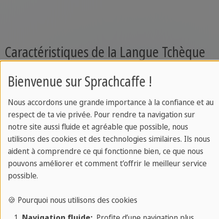
Caractéristiques de la Langue Tchèque
Bienvenue sur Sprachcaffe !
La langue tchèque est connue pour ses
caractéristiques phonétiques et grammaticales
Nous accordons une grande importance à la confiance et au
distinctives. Voici quelques exemples notables :
respect de ta vie privée. Pour rendre ta navigation sur
notre site aussi fluide et agréable que possible, nous
L'Alphabet Tchèque
: L'alphabet tchèque est basé
utilisons des cookies et des technologies similaires. Ils nous
sur l'alphabet latin, mais il comporte des lettres
aident à comprendre ce qui fonctionne bien, ce que nous
accentuées telles que "č," "š," et "ž," qui donnent à
pouvons améliorer et comment t’offrir le meilleur service
la langue son caractère unique.
possible.
Déclinaisons
: La langue tchèque utilise des
🍪 Pourquoi nous utilisons des cookies
déclinaisons, ce qui signifie que les noms, les
Navigation fluide:
Profite d’une navigation plus