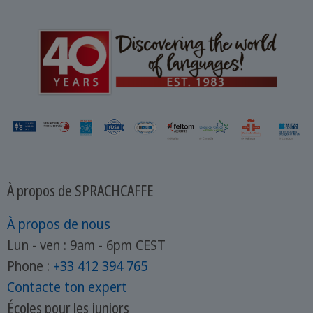
particularités, mais aussi les autres
idiomes qui y sont parlés. Oui, car la
langue luxembourgeoise n'est pas une
langue unique !
À propos de SPRACHCAFFE
À propos de nous
Lun - ven : 9am - 6pm CEST
Phone :
+33 412 394 765
Contacte ton expert
Écoles pour les juniors