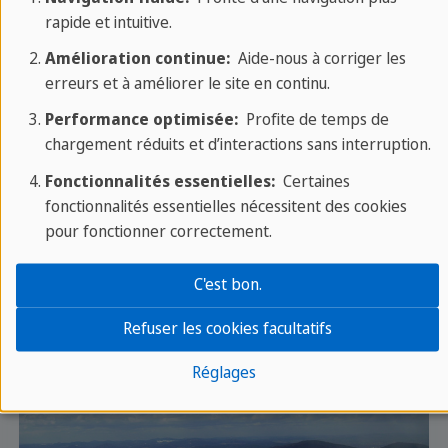
pronoms et les adjectifs changent leur forme en
rapide et intuitive.
fonction de leur rôle dans une phrase. Par
Amélioration continue:
Aide-nous à corriger les
exemple, le nom "kůň" (cheval) deviendra "koně" au
erreurs et à améliorer le site en continu.
génitif et "koněm" au datif.
Performance optimisée:
Profite de temps de
chargement réduits et d’interactions sans interruption.
Verbes Flexionnels
: Les verbes tchèques sont
Fonctionnalités essentielles:
Certaines
conjugués pour indiquer le temps, le mode et la
fonctionnalités essentielles nécessitent des cookies
personne. Par exemple, le verbe "jíst" (manger) se
pour fonctionner correctement.
conjugue comme suit : "jím" (je mange), "jíš" (tu
manges), "jí" (il/elle/on mange).
C'est bon.
Refuser les cookies facultatifs
Réglages