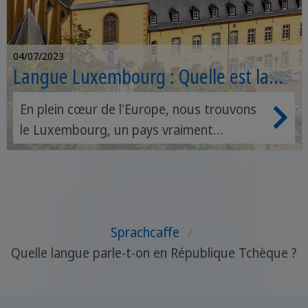
04/07/2023
Langue Luxembourg : Quelle est la
langue parlée ? Officielle et parlée
En plein cœur de l'Europe, nous trouvons
le Luxembourg, un pays vraiment
fascinant mais dont nous ne savons pas
grand-chose. Pourriez-vous dire, par
exemple, quelle est la langue parlée au
Luxembourg ? Probablement pas, mais le
Sprachcaffe
/
découvrir vous surprendra. C'est pourquoi
Quelle langue parle-t-on en République Tchèque ?
aujourd'hui, sur Sprachcaffe, nous allons
approfondir le sujet en découvrant la
langue parlée au Luxembourg et ses